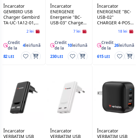
Încarcator
Încarcator
Încarcator
GEMBIRD USB
ENERGENIE
ENERGENIE "BC-
Charger Gembird
Energenie "BC-
USB-02"
TA-UC-1A12-01,
USB-03" Charger
CHARGER 4-POS
Universal AC USB
4-pos AA/AAA +
AA/AAA + 4AAA
2 lei
7 lei
18 lei
charging adapter,
4AAA
5 V / 2.4 A, White
Credit
Credit
Credit
4
lei/lună
10
lei/lună
26
lei/lună
de la
de la
de la
82
230
615
Încarcator
Încarcator
Încarcator
VERBATIM USB
VERBATIM USB
VERBATIM USB