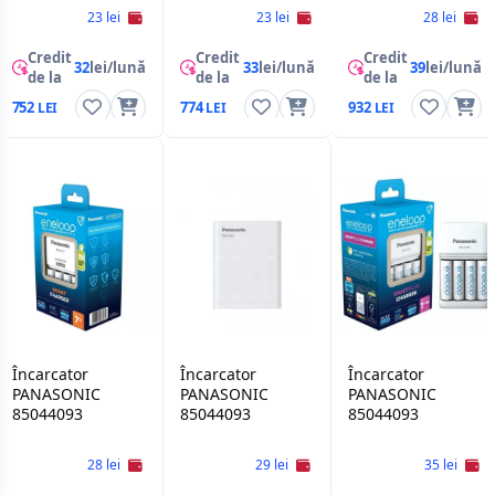
AA/AAA, BQ-
23 lei
23 lei
28 lei
CC55E
Credit
Credit
Credit
32
lei/lună
33
lei/lună
39
lei/lună
de la
de la
de la
752
774
932
Încarcator
Încarcator
Încarcator
PANASONIC
PANASONIC
PANASONIC
85044093
85044093
85044093
28 lei
29 lei
35 lei