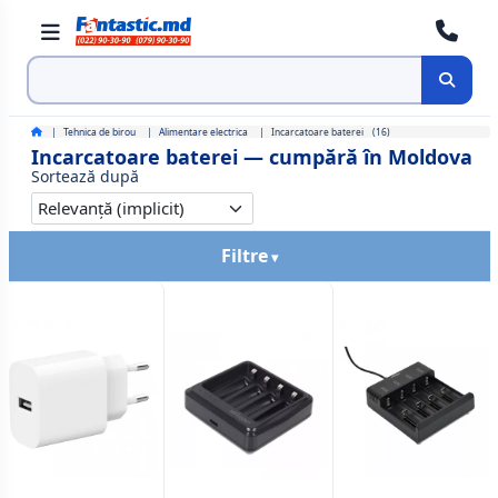
Cauta
Tehnica de birou
Alimentare electrica
Incarcatoare baterei
(16)
Incarcatoare baterei — cumpără în Moldova
Sortează după
Filtre