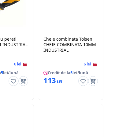
u pereti
Cheie combinata Tolsen
M INDUSTRIAL
CHEIE COMBINATA 10MM
INDUSTRIAL
6 lei
6 lei
a
5
lei/lună
Credit de la
5
lei/lună
113