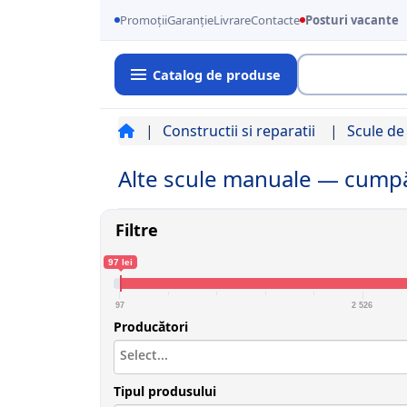
Promoții
Garanție
Livrare
Contacte
Posturi vacante
Catalog de produse
Cauta
Constructii si reparatii
Scule d
Alte scule manuale — cump
Filtre
97 lei
97
2 526
Producători
Tipul produsului