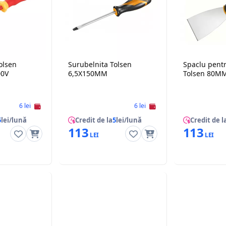
olsen
Surubelnita Tolsen
Spaclu pentr
00V
6,5X150MM
Tolsen 80M
6 lei
6 lei
5
lei/lună
Credit de la
5
lei/lună
Credit de l
113
113