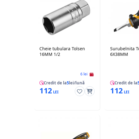
Cheie tubulara Tolsen
Surubelnita T
16MM 1/2
6X38MM
6 lei
Credit de la
5
lei/lună
Credit de la
112
112