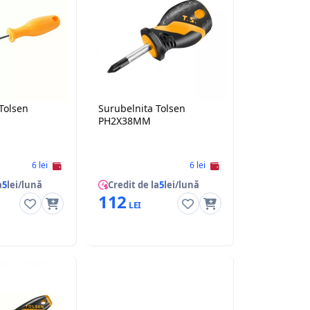
Tolsen
Surubelnita Tolsen
PH2X38MM
6 lei
6 lei
a
5
lei/lună
Credit de la
5
lei/lună
112