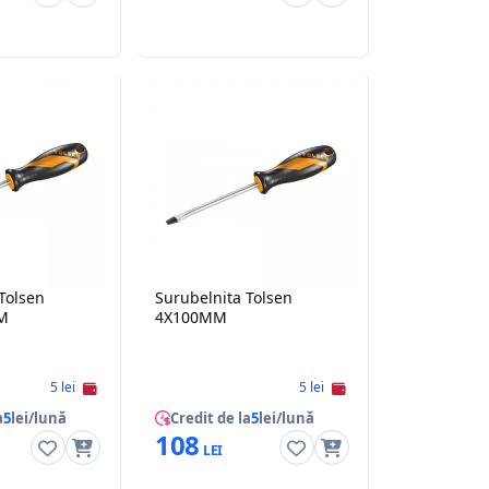
Tolsen
Surubelnita Tolsen
M
4X100MM
5 lei
5 lei
a
5
lei/lună
Credit de la
5
lei/lună
108