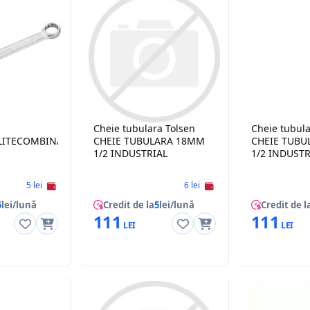
Cheie tubulara Tolsen
Cheie tubula
ULITECOMBINATA TOLSEN C-
CHEIE TUBULARA 18MM
CHEIE TUBU
1/2 INDUSTRIAL
1/2 INDUSTR
5 lei
6 lei
5
lei/lună
Credit de la
5
lei/lună
Credit de l
111
111