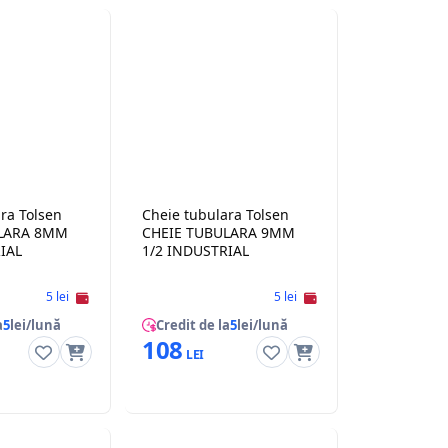
ra Tolsen
Cheie tubulara Tolsen
LARA 8MM
CHEIE TUBULARA 9MM
IAL
1/2 INDUSTRIAL
5 lei
5 lei
a
5
lei/lună
Credit de la
5
lei/lună
108