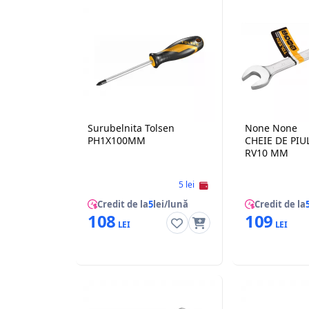
Surubelnita Tolsen
None None
PH1X100MM
CHEIE DE PI
RV10 MM
5 lei
Credit de la
5
lei/lună
Credit de la
108
109