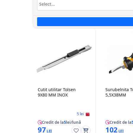
Cutit utilitar Tolsen
Surubelnita T
9X80 MM INOX
5,5X38MM
5 lei
Credit de la
5
lei/lună
Credit de la
97
102