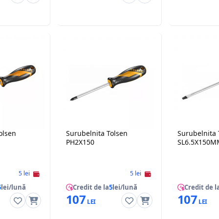
olsen
Surubelnita Tolsen
Surubelnita 
PH2X150
SL6.5X150M
5 lei
5 lei
5
lei/lună
Credit de la
5
lei/lună
Credit de l
107
107