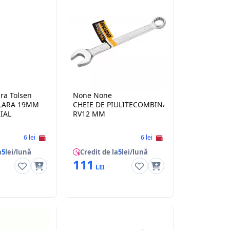
ra Tolsen
None None
LARA 19MM
CHEIE DE PIULITECOMBINATA TOLSEN C-
IAL
RV12 MM
6 lei
6 lei
a
5
lei/lună
Credit de la
5
lei/lună
111