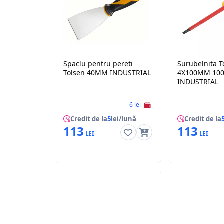
Spaclu pentru pereti
Surubelnita T
Tolsen 40MM INDUSTRIAL
4X100MM 10
INDUSTRIAL
6 lei
Credit de la
5
lei/lună
Credit de la
113
113