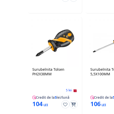
Surubelnita Tolsen
Surubelnita T
PH2X38MM
5,5X100MM
5 lei
Credit de la
5
lei/lună
Credit de la
104
106