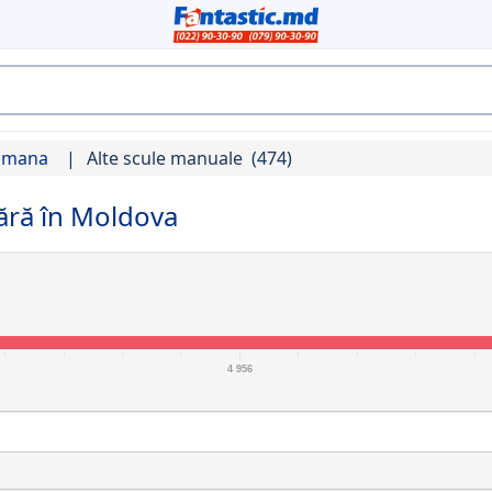
e mana
Alte scule manuale
(474)
ără în Moldova
4 956