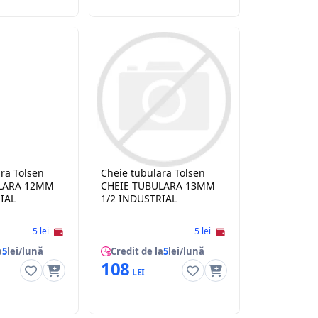
ra Tolsen
Cheie tubulara Tolsen
LARA 12MM
CHEIE TUBULARA 13MM
IAL
1/2 INDUSTRIAL
5 lei
5 lei
a
5
lei/lună
Credit de la
5
lei/lună
108