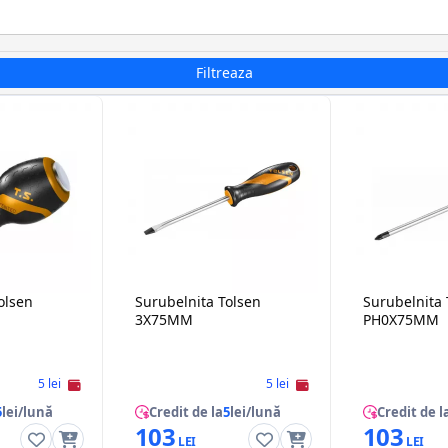
Filtreaza
olsen
Surubelnita Tolsen
Surubelnita 
3Х75MM
PH0X75MM
5 lei
5 lei
5
lei/lună
Credit de la
5
lei/lună
Credit de l
103
103