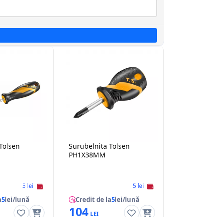
Tolsen
Surubelnita Tolsen
PH1X38MM
5 lei
5 lei
a
5
lei/lună
Credit de la
5
lei/lună
104