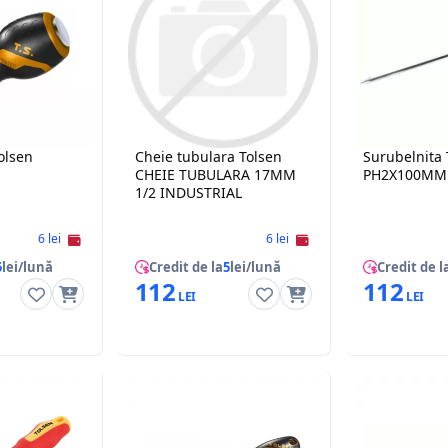
olsen
Cheie tubulara Tolsen
Surubelnita 
CHEIE TUBULARA 17MM
PH2X100MM
1/2 INDUSTRIAL
6 lei
6 lei
5
lei/lună
Credit de la
5
lei/lună
Credit de l
112
112