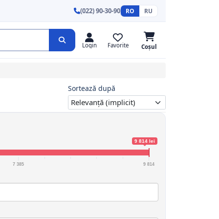
(022) 90-30-90
RO
RU
Login
Favorite
Coșul
Sortează după
9 814 lei
7 385
9 814