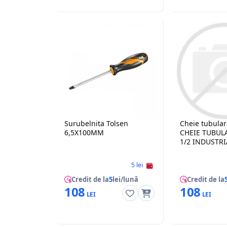
Surubelnita Tolsen
Cheie tubular
6,5X100MM
CHEIE TUBU
1/2 INDUSTRI
5 lei
Credit de la
5
lei/lună
Credit de la
108
108