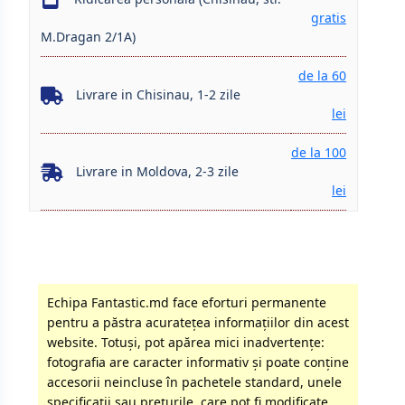
gratis
M.Dragan 2/1A)
de la 60
Livrare in Chisinau, 1-2 zile
lei
de la 100
Livrare in Moldova, 2-3 zile
lei
Echipa Fantastic.md face eforturi permanente
pentru a păstra acurateţea informaţiilor din acest
website. Totuși, pot apărea mici inadvertenţe:
fotografia are caracter informativ şi poate conţine
accesorii neincluse în pachetele standard, unele
specificaţii sau preţurile, care pot fi modificate