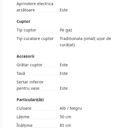
Aprindere electrica
arzătoare
Este
Cuptor
Tip cuptor
Pe gaz
Tip curatare cuptor
Traditionala (smalț ușor de
curățat)
Accesorii
Grătar cuptor
Este
Tavă
Este
Sertar inferior
pentru vase
Este
Particularițăți
Culoare
Alb / Negru
Lățime
50 cm
Înălțime
85 cm