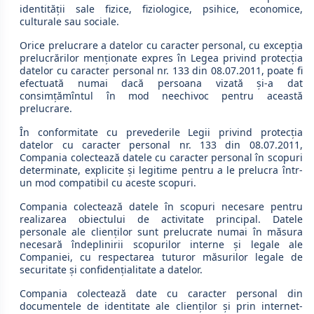
identităţii sale fizice, fiziologice, psihice, economice,
culturale sau sociale.
Orice prelucrare a datelor cu caracter personal, cu excepţia
prelucrărilor menţionate expres în Legea privind protecţia
datelor cu caracter personal nr. 133 din 08.07.2011, poate fi
efectuată numai dacă persoana vizată şi-a dat
consimțămîntul în mod neechivoc pentru această
prelucrare.
În conformitate cu prevederile Legii privind protecţia
datelor cu caracter personal nr. 133 din 08.07.2011,
Compania colectează datele cu caracter personal în scopuri
determinate, explicite şi legitime pentru a le prelucra într-
un mod compatibil cu aceste scopuri.
Compania colectează datele în scopuri necesare pentru
realizarea obiectului de activitate principal. Datele
personale ale clienţilor sunt prelucrate numai în măsura
necesară îndeplinirii scopurilor interne şi legale ale
Companiei, cu respectarea tuturor măsurilor legale de
securitate şi confidenţialitate a datelor.
Compania colectează date cu caracter personal din
documentele de identitate ale clienţilor şi prin internet-