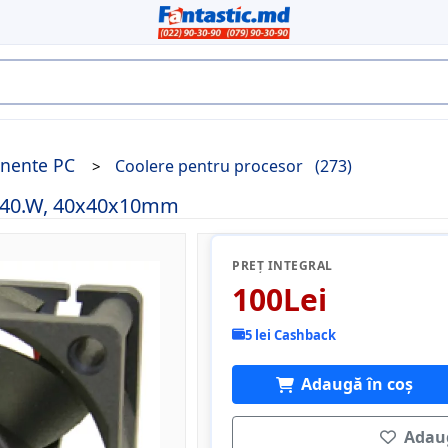
nente PC
Coolere pentru procesor
(273)
PF40.W, 40x40x10mm
PREȚ INTEGRAL
100Lei
5 lei Cashback
Adaugă în coș
Adaug