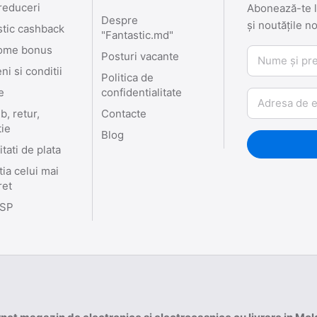
reduceri
Abonează-te la
Despre
și noutățile n
stic cashback
"Fantastic.md"
ome bonus
Nume și prenu
Posturi vacante
i si conditii
Politica de
e
confidentialitate
Email
, retur,
Contacte
tie
Blog
tati de plata
ia celui mai
ret
SP