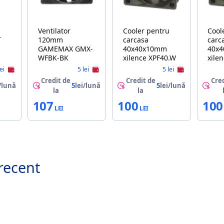
Ventilator
Cooler pentru
Cool
120mm
carcasa
carc
GAMEMAX GMX-
40x40x10mm
40x
WFBK-BK
xilence XPF40.W
xile
lei
5 lei
5 lei
X
Credit de
Credit de
Cred
/lună
5
lei/lună
5
lei/lună
la
la
S,
107
100
100
recent