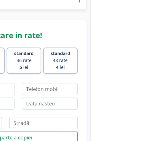
are in rate!
standard
standard
36 rate
48 rate
5
lei
4
lei
parte a copiei