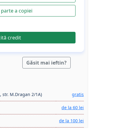
parte a copiei
cită credit
Găsit mai ieftin?
, str. M.Dragan 2/1A)
gratis
de la 60 lei
de la 100 lei