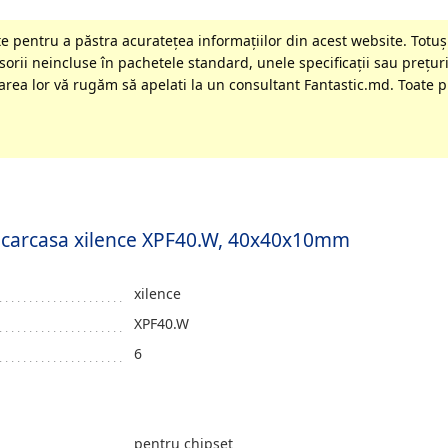
 pentru a păstra acurateţea informaţiilor din acest website. Totuși
orii neincluse în pachetele standard, unele specificaţii sau preţuri
rea lor vă rugăm să apelati la un consultant Fantastic.md. Toate pr
ru carcasa xilence XPF40.W, 40x40x10mm
xilence
XPF40.W
6
pentru chipset