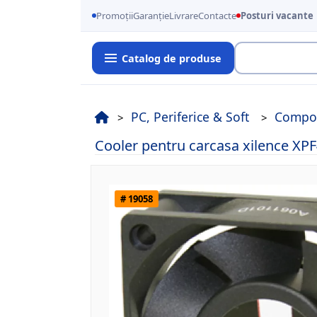
Promoții
Garanție
Livrare
Contacte
Posturi vacante
Catalog de produse
Cauta
PC, Periferice & Soft
Compo
Cooler pentru carcasa xilence X
# 19058