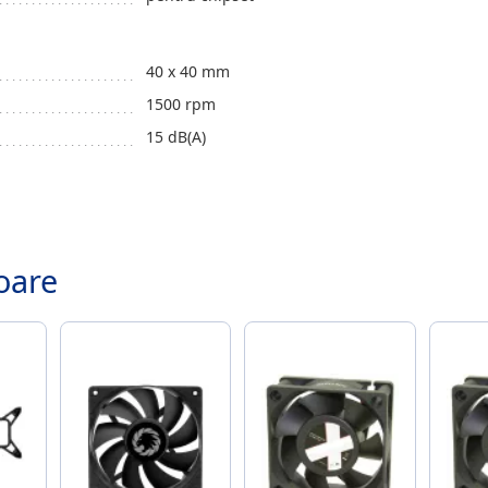
40 x 40 mm
1500 rpm
15 dB(A)
.
oare