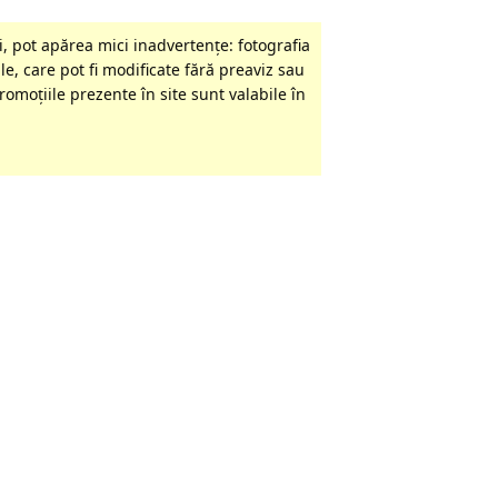
, pot apărea mici inadvertenţe: fotografia
le, care pot fi modificate fără preaviz sau
omoţiile prezente în site sunt valabile în