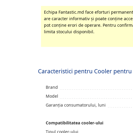
Echipa Fantastic.md face eforturi permanente
are caracter informativ şi poate conţine acces
pot conţine erori de operare. Pentru confirma
limita stocului disponibil.
Caracteristici pentru Cooler pent
Brand
Model
Garanția consumatorului, luni
Compatibilitatea cooler-ului
Tipul cooler-ului