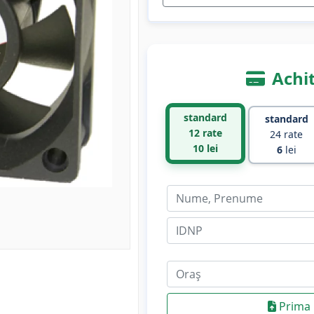
Achit
standard
standard
12 rate
24 rate
10
lei
6
lei
Prima 