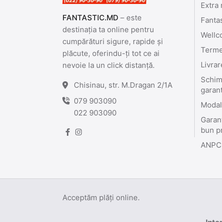
Extra 
FANTASTIC.MD
– este
Fanta
destinația ta online pentru
Wellc
cumpărături sigure, rapide și
Termen
plăcute, oferindu-ți tot ce ai
Livrar
nevoie la un click distanță.
Schimb
Chisinau, str. M.Dragan 2/1A
garan
079 903090
Modali
022 903090
Garant
bun p
ANPC
Acceptăm plăți online.