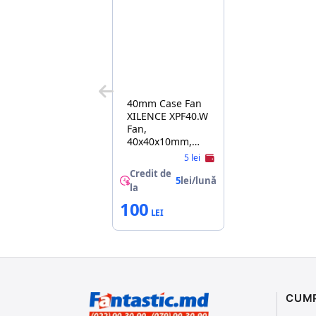
40mm Case Fan
XILENCE XPF40.W
Fan,
40x40x10mm,
4500rpm,
5 lei
<22dBa, 6.9CFM,
Credit de
3 pin, sleeve
5
lei/lună
la
bearing
100
CUM