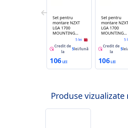
Set pentru
Set pentru
montare NZXT
montare NZXT
LGA 1700
LGA 1700
MOUNTING
MOUNTING
BRACKET KIT,
BRACKET KIT,
5 lei
5 
FOR KRAKEN X
FOR KRAKEN 
Credit de
Credit de
AND Z AIO
AND Z AIO
5
lei/lună
5
lei
la
la
COOLER SERIES,
COOLER SERIE
106
106
BLACK
BLACK
Produse vizualizate 