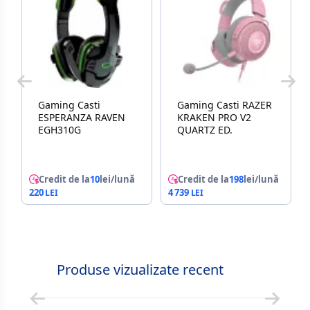
Gaming Casti
Gaming Casti RAZER
ESPERANZA RAVEN
KRAKEN PRO V2
EGH310G
QUARTZ ED.
Credit de la
10
lei/lună
Credit de la
198
lei/lună
220
4 739
Produse vizualizate recent