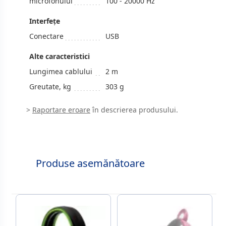
microfonului
100 - 20000 Hz
Interfeţe
Conectare
USB
Alte caracteristici
Lungimea cablului
2 m
Greutate, kg
303 g
>
Raportare eroare
în descrierea produsului.
Produse asemănătoare