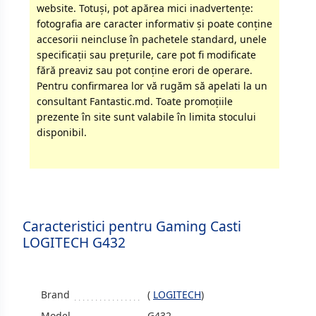
website. Totuși, pot apărea mici inadvertenţe:
fotografia are caracter informativ şi poate conţine
accesorii neincluse în pachetele standard, unele
specificaţii sau preţurile, care pot fi modificate
fără preaviz sau pot conţine erori de operare.
Pentru confirmarea lor vă rugăm să apelati la un
consultant Fantastic.md. Toate promoţiile
prezente în site sunt valabile în limita stocului
disponibil.
Caracteristici pentru Gaming Casti
LOGITECH G432
Brand
(
LOGITECH
)
Model
G432