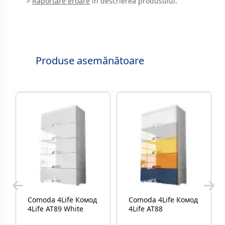
>
Raportare eroare
în descrierea produsului.
Produse asemănătoare
Comoda 4Life Комод
Comoda 4Life Комод
4Life AT89 White
4Life AT88