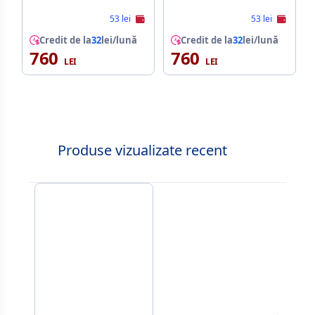
53 lei
53 lei
Credit de la
32
lei/lună
Credit de la
32
lei/lună
760
760
Produse vizualizate recent