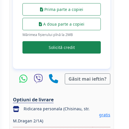
Prima parte a copiei
A doua parte a copiei
Mărimea fișierului pînă la 2МB
Solicită credit
Găsit mai ieftin?
Optiuni de livrare
Ridicarea personala (Chisinau, str.
gratis
M.Dragan 2/1A)