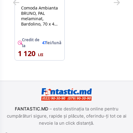
Comoda Ambianta
BRUNO, PAL
melaminat,
Bardolino, 70 x 40
x 35.5
Credit de
47
lei/lună
la
1 120
FANTASTIC.MD
– este destinația ta online pentru
cumpărături sigure, rapide și plăcute, oferindu-ți tot ce ai
nevoie la un click distanță.