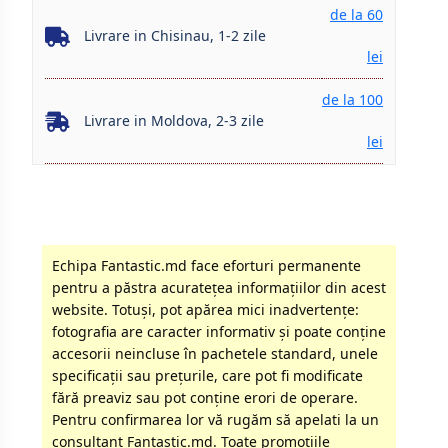
de la 60
Livrare in Chisinau, 1-2 zile
lei
de la 100
Livrare in Moldova, 2-3 zile
lei
Echipa Fantastic.md face eforturi permanente
pentru a păstra acurateţea informaţiilor din acest
website. Totuși, pot apărea mici inadvertenţe:
fotografia are caracter informativ şi poate conţine
accesorii neincluse în pachetele standard, unele
specificaţii sau preţurile, care pot fi modificate
fără preaviz sau pot conţine erori de operare.
Pentru confirmarea lor vă rugăm să apelati la un
consultant Fantastic.md. Toate promoţiile