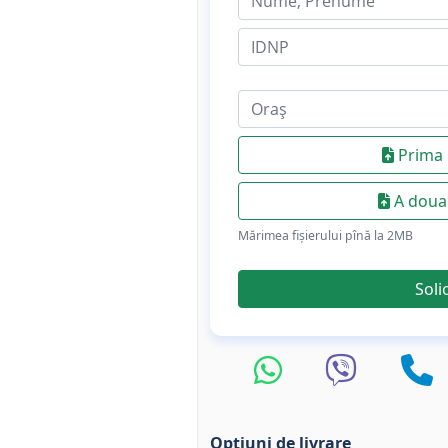
Prima 
A doua 
Mărimea fișierului pînă la 2МB
Soli
Optiuni de livrare