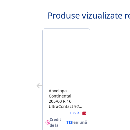
Produse vizualizate r
Anvelopa
Continental
205/60 R 16
UltraContact 92H
FR
136 lei
Credit
113
lei/lună
de la