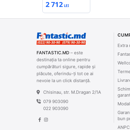
2 712
CUM
Extra 
FANTASTIC.MD
– este
Fanta
destinația ta online pentru
Wellc
cumpărături sigure, rapide și
Termen
plăcute, oferindu-ți tot ce ai
Livrar
nevoie la un click distanță.
Schimb
Chisinau, str. M.Dragan 2/1A
garan
079 903090
Modali
022 903090
Garant
bun p
ANPC