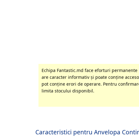
Echipa Fantastic.md face eforturi permanente p
are caracter informativ şi poate conţine accesor
pot conţine erori de operare. Pentru confirmare
limita stocului disponibil.
Caracteristici pentru Anvelopa Con