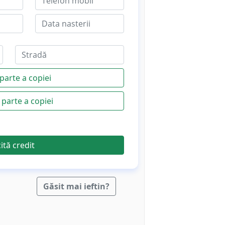
parte a copiei
parte a copiei
cită credit
Găsit mai ieftin?