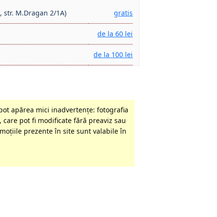
, str. M.Dragan 2/1A)
gratis
de la 60 lei
de la 100 lei
pot apărea mici inadvertenţe: fotografia
 care pot fi modificate fără preaviz sau
oţiile prezente în site sunt valabile în