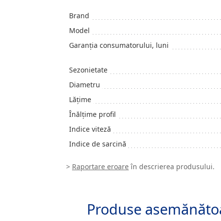
Brand
Model
Garanția consumatorului, luni
Sezonietate
Diametru
Lățime
Înălțime profil
Indice viteză
Indice de sarcină
>
Raportare eroare
în descrierea produsului.
Produse asemănăto