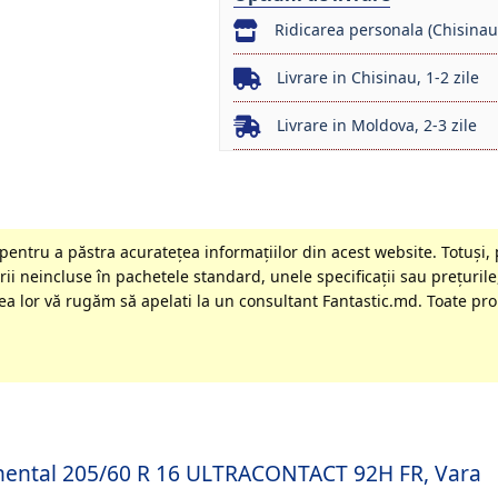
Ridicarea personala (Chisinau
Livrare in Chisinau, 1-2 zile
Livrare in Moldova, 2-3 zile
entru a păstra acurateţea informaţiilor din acest website. Totuși, 
ii neincluse în pachetele standard, unele specificaţii sau preţurile,
a lor vă rugăm să apelati la un consultant Fantastic.md. Toate prom
tinental 205/60 R 16 ULTRACONTACT 92H FR, Vara