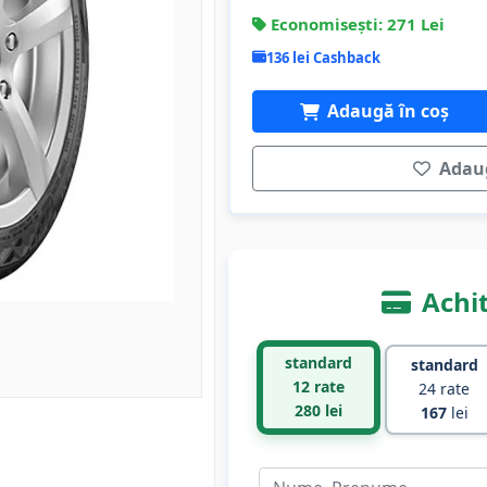
Economisești: 271 Lei
136 lei Cashback
Adaugă în coș
Adaug
Achit
standard
standard
12 rate
24 rate
280
lei
167
lei