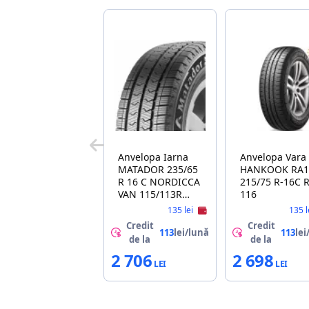
Anvelopa Iarna
Anvelopa Vara
MATADOR 235/65
HANKOOK RA1
R 16 C NORDICCA
215/75 R-16C 
VAN 115/113R
116
8PR
135 lei
135 l
Credit
Credit
113
lei/lună
113
lei
de la
de la
2 706
2 698