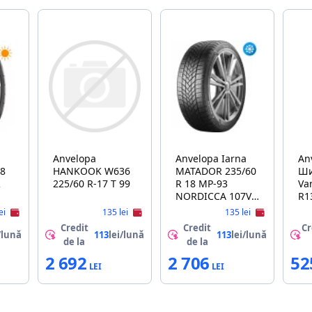
Anvelopa
Anvelopa Iarna
Anve
8
HANKOOK W636
MATADOR 235/60
Ши
R
225/60 R-17 T 99
R 18 MP-93
Va
NORDICCA 107V
R1
XL FR
ei
135 lei
135 lei
Credit
Credit
Cr
/lună
113
lei/lună
113
lei/lună
de la
de la
2 692
2 706
52