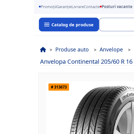
Promoții
Garanție
Livrare
Contacte
Posturi vacante
Catalog de produse
Cauta
Produse auto
Anvelope
Anvelopa Continental 205/60 R 1
# 313673