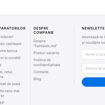
PARATORILOR
DESPRE
NEWSLETTE
COMPANIE
reduceri
Abonează-te la
Despre
și noutățile n
stic cashback
"Fantastic.md"
ome bonus
Nume și prenu
Posturi vacante
i si conditii
Politica de
e
confidentialitate
Email
, retur,
Contacte
tie
Blog
tati de plata
ia celui mai
ret
SP