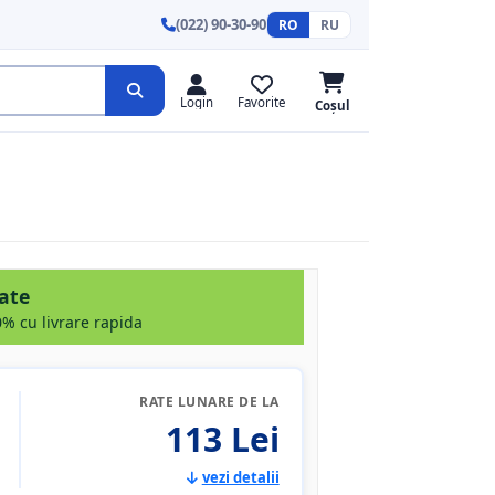
(022) 90-30-90
RO
RU
Login
Favorite
Coșul
rate
% cu livrare rapida
RATE LUNARE DE LA
113 Lei
vezi detalii