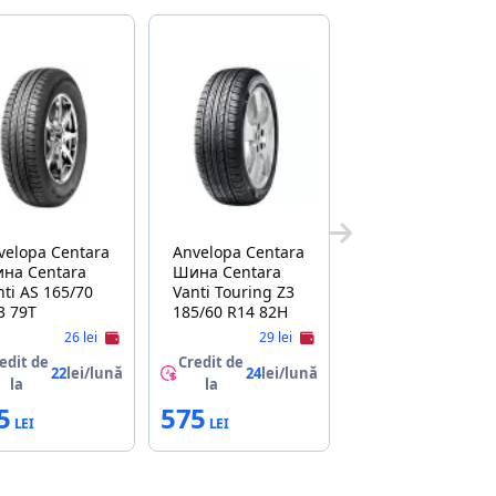
lopa Centara
Anvelopa Centara
на Centara
Шина Centara
nti AS 165/70
Vanti Touring Z3
3 79T
185/60 R14 82H
26 lei
29 lei
edit de
Credit de
22
lei/lună
24
lei/lună
la
la
5
575