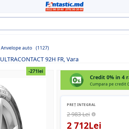
Anvelope auto
(1127)
6 ULTRACONTACT 92H FR, Vara
-271lei
Credit 0% in 4 
Cumpara pe credit 0
PREȚ INTEGRAL
2 983 Lei
2 712Lei