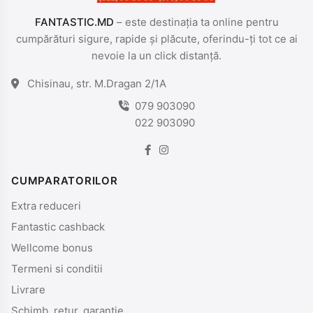
FANTASTIC.MD
– este destinația ta online pentru
cumpărături sigure, rapide și plăcute, oferindu-ți tot ce ai
nevoie la un click distanță.
Chisinau, str. M.Dragan 2/1A
079 903090
022 903090
CUMPARATORILOR
Extra reduceri
Fantastic cashback
Wellcome bonus
Termeni si conditii
Livrare
Schimb, retur, garantie