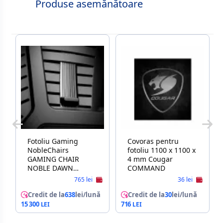
Produse asemănătoare
Fotoliu Gaming
Covoras pentru
NobleChairs
fotoliu 1100 x 1100 x
GAMING CHAIR
4 mm Cougar
NOBLE DAWN
COMMAND
GAMING BLACK
765 lei
36 lei
Credit de la
638
lei/lună
Credit de la
30
lei/lună
15 300
716