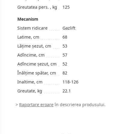
Greutatea pers. , kg
125
Mecanism
Sistem ridicare
Gazlift
Latime, cm
68
Lățime șezut, cm
53
Adîncime, сm
57
Аdîncime șezut, cm
52
Înălțime spătar, cm
82
Inaltime, сm
118-126
Greutate, kg
22.1
>
Raportare eroare
în descrierea produsului.