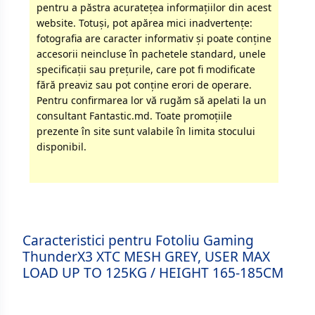
pentru a păstra acurateţea informaţiilor din acest
website. Totuși, pot apărea mici inadvertenţe:
fotografia are caracter informativ şi poate conţine
accesorii neincluse în pachetele standard, unele
specificaţii sau preţurile, care pot fi modificate
fără preaviz sau pot conţine erori de operare.
Pentru confirmarea lor vă rugăm să apelati la un
consultant Fantastic.md. Toate promoţiile
prezente în site sunt valabile în limita stocului
disponibil.
Caracteristici pentru Fotoliu Gaming
ThunderX3 XTC MESH GREY, USER MAX
LOAD UP TO 125KG / HEIGHT 165-185CM