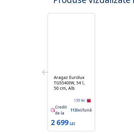
Aragaz Eurolux
TG5540IW, 54 l,
50 cm, Alb
135 lei
Credit
113
lei/lună
de la
2 699