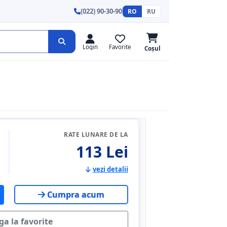
(022) 90-30-90
RO
RU
Login
Favorite
Coșul
RATE LUNARE DE LA
113 Lei
vezi detalii
Cumpra acum
a la favorite