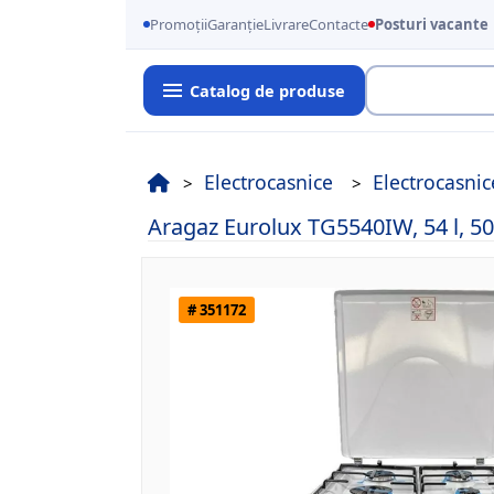
Promoții
Garanție
Livrare
Contacte
Posturi vacante
Catalog de produse
Cauta
Electrocasnice
Electrocasni
Aragaz Eurolux TG5540IW, 54 l, 50
# 351172