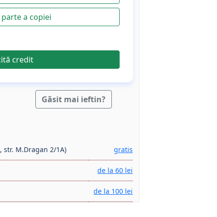
parte a copiei
cită credit
Găsit mai ieftin?
, str. M.Dragan 2/1A)
gratis
de la 60 lei
de la 100 lei