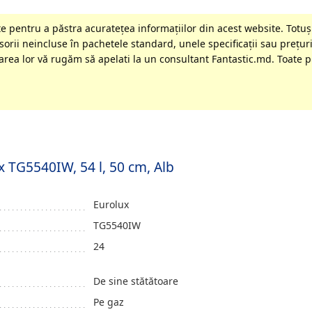
 pentru a păstra acurateţea informaţiilor din acest website. Totuși
orii neincluse în pachetele standard, unele specificaţii sau preţuri
rea lor vă rugăm să apelati la un consultant Fantastic.md. Toate pr
x TG5540IW, 54 l, 50 cm, Alb
Eurolux
TG5540IW
24
De sine stătătoare
Pe gaz