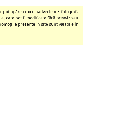
, pot apărea mici inadvertenţe: fotografia
le, care pot fi modificate fără preaviz sau
omoţiile prezente în site sunt valabile în