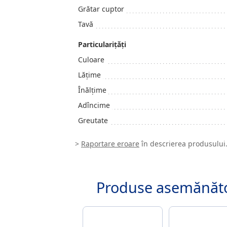
Grătar cuptor
Tavă
Particularițăți
Culoare
Lățime
Înălțime
Adîncime
Greutate
>
Raportare eroare
în descrierea produsului
Produse asemănăt