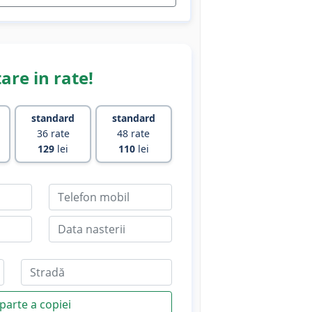
are in rate!
standard
standard
36 rate
48 rate
129
lei
110
lei
parte a copiei