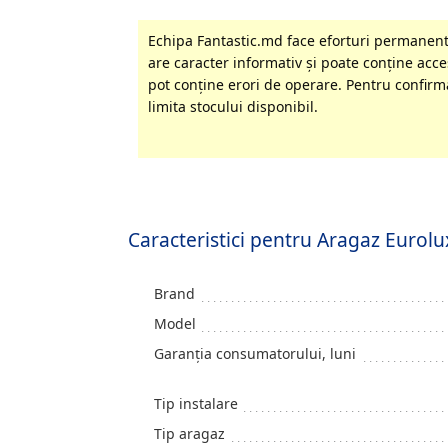
Echipa Fantastic.md face eforturi permanente
are caracter informativ şi poate conţine acces
pot conţine erori de operare. Pentru confirma
limita stocului disponibil.
Caracteristici pentru Aragaz Eurolu
Brand
Model
Garanția consumatorului, luni
Tip instalare
Tip aragaz