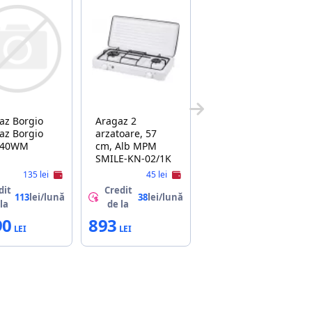
orgio
Aragaz 2
az Borgio
arzatoare, 57
540WM
cm, Alb MPM
SMILE-KN-02/1K
135 lei
45 lei
dit
Credit
113
lei/lună
38
lei/lună
la
de la
90
893