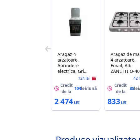
Aragaz 4
Aragaz de ma
arzatoare,
4 arzatoare,
Aprindere
Email, Alb
electrica, Gri
ZANETTI O-40
EFES GC-
SV
124 lei
42 
G5060/GR
Credit
Credit
104
lei/lună
35
lei
de la
de la
2 474
833
Produse vizualizate 