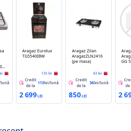
sa
Aragaz Eurolux
Aragaz Zilan
Aragaz B
TG5540IBW
AragazZLN2416
Arag
(pe masa)
GG 
0
lei
135 lei
43 lei
Credit
Credit
Cre
/lună
113
lei/lună
36
lei/lună
de la
de la
de 
2 699
850
2 6
recent