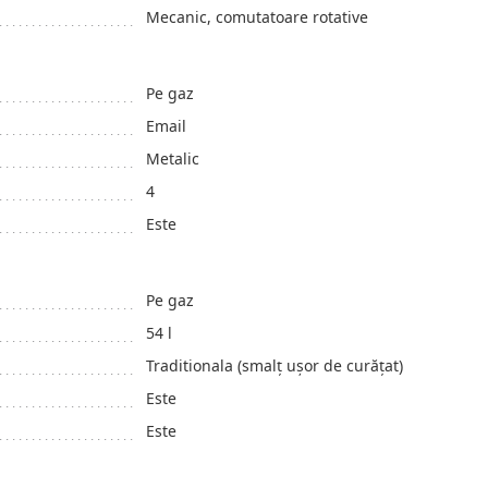
Mecanic, comutatoare rotative
Pe gaz
Email
Metalic
4
Este
Pe gaz
54 l
Traditionala (smalț ușor de curățat)
Este
Este