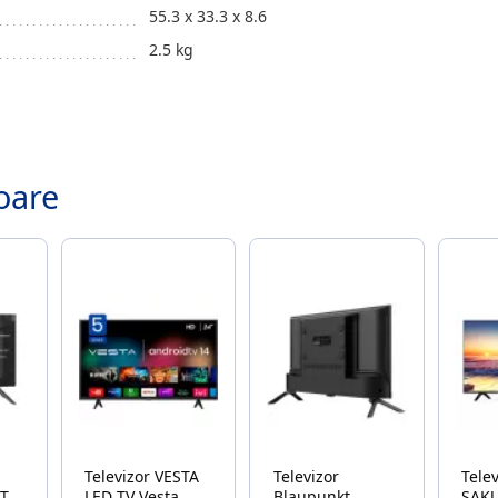
55.3 x 33.3 x 8.6
2.5 kg
.
oare
Televizor VESTA
Televizor
Tele
RT
LED TV Vesta
Blaupunkt
SAK