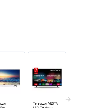
vizor
Televizor VESTA
URA
LED TV Vesta