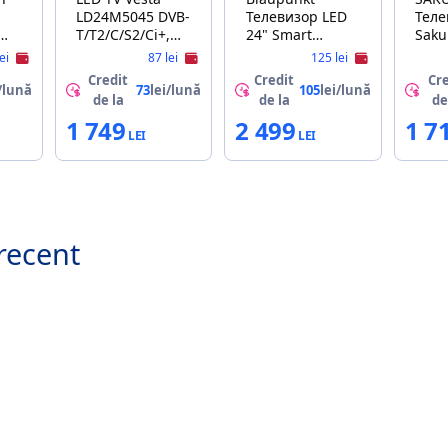
LD24M5045 DVB-
Телевизор LED
Теле
T/T2/C/S2/Ci+,
24" Smart
Saku
Smart TV
Blaupunkt
Чер
lei
87 lei
125 lei
(Android 14, 1GB
24WGC5500
Credit
Credit
Cre
RAM / 8GB ROM,
/lună
73
lei/lună
105
lei/lună
de la
de la
de
Wi-Fi 2.4G)
1 749
2 499
1 7
recent