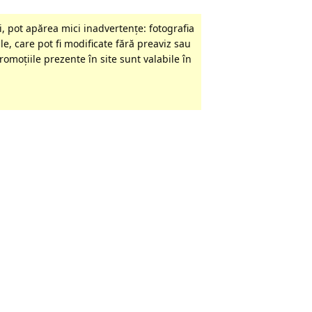
, pot apărea mici inadvertenţe: fotografia
le, care pot fi modificate fără preaviz sau
omoţiile prezente în site sunt valabile în