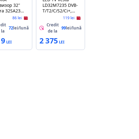
визор 32"
LD32M7235 DVB-
ra 32SA23
T/T2/C/S2/Ci+,
ный
Smart TV
86 lei
119 lei
(Android 13,
dit
Credit
1.5GB RAM / 8GB
72
lei/lună
99
lei/lună
 la
de la
ROM, Wi-Fi 2.4G,
19
2 375
Bluetooth)