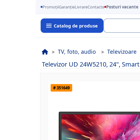
Promoții
Garanție
Livrare
Contacte
Posturi vacante
Catalog de produse
Cauta
TV, foto, audio
Televizoare
Televizor UD 24W5210, 24", Smart
# 351649