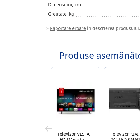
Dimensiuni, cm
Greutate, kg
>
Raportare eroare
în descrierea produsului
Produse asemănăt
Televizor VESTA
Televizor KIVI
LED TV Vesta
24" LED SMA