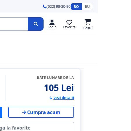
(022) 90-30-90
RO
RU
Login
Favorite
Coșul
RATE LUNARE DE LA
105 Lei
vezi detalii
Cumpra acum
a la favorite