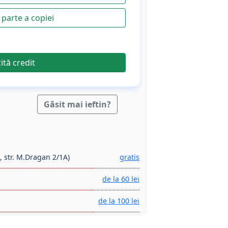
parte a copiei
cită credit
Găsit mai ieftin?
, str. M.Dragan 2/1A)
gratis
de la 60 lei
de la 100 lei