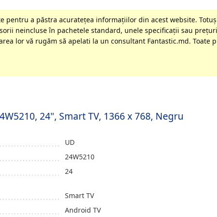
 pentru a păstra acurateţea informaţiilor din acest website. Totuși
orii neincluse în pachetele standard, unele specificaţii sau preţuri
rea lor vă rugăm să apelati la un consultant Fantastic.md. Toate pr
 24W5210, 24", Smart TV, 1366 x 768, Negru
UD
24W5210
24
Smart TV
Android TV