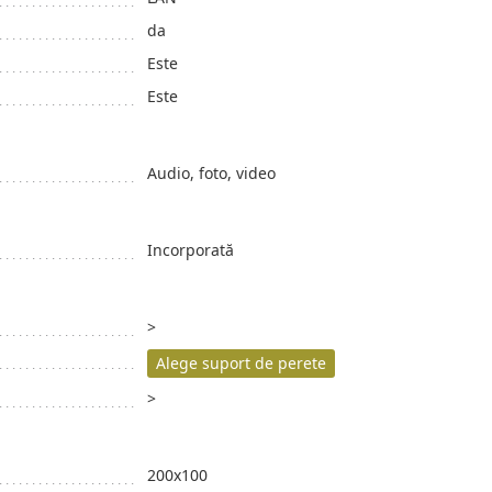
da
Este
Este
Audio, foto, video
Incorporată
>
Alege suport de perete
>
200x100