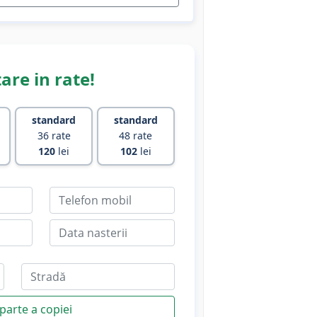
are in rate!
standard
standard
36 rate
48 rate
120
lei
102
lei
parte a copiei