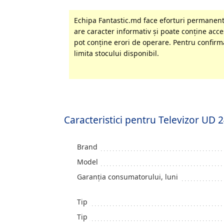
Echipa Fantastic.md face eforturi permanente
are caracter informativ şi poate conţine acces
pot conţine erori de operare. Pentru confirma
limita stocului disponibil.
Caracteristici pentru Televizor UD
Brand
Model
Garanția consumatorului, luni
Tip
Tip