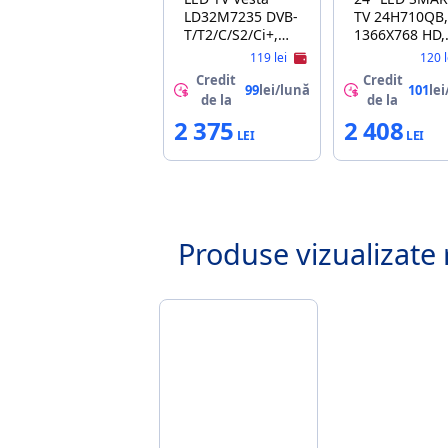
LD32M7235 DVB-
TV 24H710QB,
T/T2/C/S2/Ci+,
1366X768 HD,
Smart TV
ANDROID TV,
119 lei
120 
(Android 13,
BLACK
Credit
Credit
1.5GB RAM / 8GB
99
lei/lună
101
lei
de la
de la
ROM, Wi-Fi 2.4G,
2 375
2 408
Bluetooth)
Produse vizualizate 