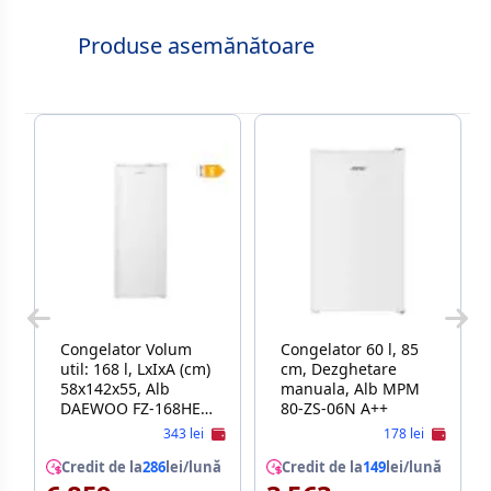
Produse asemănătoare
Congelator Volum
Congelator 60 l, 85
util: 168 l, LxIxA (cm)
cm, Dezghetare
58x142x55, Alb
manuala, Alb MPM
DAEWOO FZ-168HEW
80-ZS-06N A++
Е
343 lei
178 lei
Credit de la
286
lei/lună
Credit de la
149
lei/lună