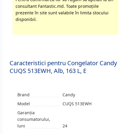
consultant Fantastic.md. Toate promoţiile
prezente în site sunt valabile în limita stocului
disponibil.
Caracteristici pentru Congelator Candy
CUQS 513EWH, Alb, 163 L, E
Brand
Candy
Model
CUQS 513EWH
Garanția
consumatorului,
luni
24