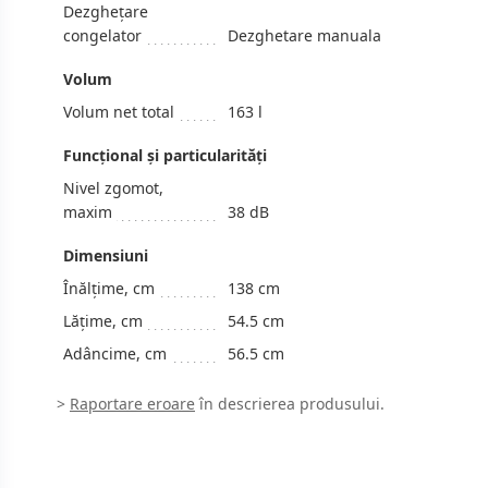
Dezghețare
congelator
Dezghetare manuala
Volum
Volum net total
163 l
Funcțional și particularități
Nivel zgomot,
maxim
38 dB
Dimensiuni
Înălțime, cm
138 cm
Lățime, cm
54.5 cm
Adâncime, cm
56.5 cm
>
Raportare eroare
în descrierea produsului.