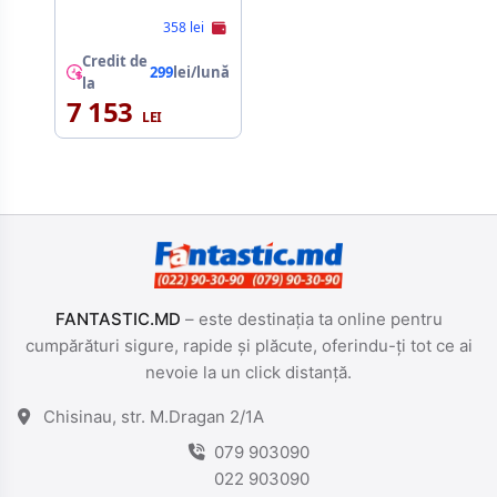
358 lei
Credit de
299
lei/lună
la
7 153
FANTASTIC.MD
– este destinația ta online pentru
cumpărături sigure, rapide și plăcute, oferindu-ți tot ce ai
nevoie la un click distanță.
Chisinau, str. M.Dragan 2/1A
079 903090
022 903090