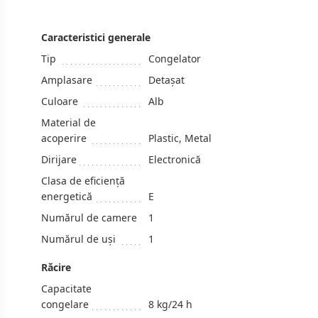
Caracteristici generale
Tip
Congelator
Amplasare
Detașat
Culoare
Alb
Material de
acoperire
Plastic, Metal
Dirijare
Electronică
Clasa de eficiență
energetică
E
Numărul de camere
1
Numărul de uși
1
Răcire
Capacitate
congelare
8 kg/24 h