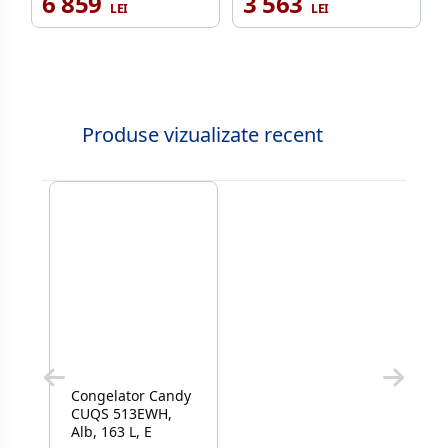
6 859
3 563
Produse vizualizate recent
Congelator Candy
CUQS 513EWH,
Alb, 163 L, E