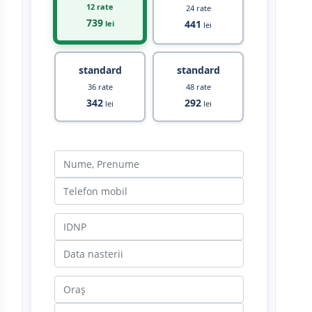
12 rate
24 rate
739
441
lei
lei
standard
standard
36 rate
48 rate
342
292
lei
lei