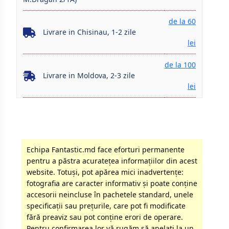
de la 60
Livrare in Chisinau, 1-2 zile
lei
de la 100
Livrare in Moldova, 2-3 zile
lei
Echipa Fantastic.md face eforturi permanente
pentru a păstra acurateţea informaţiilor din acest
website. Totuși, pot apărea mici inadvertenţe:
fotografia are caracter informativ şi poate conţine
accesorii neincluse în pachetele standard, unele
specificaţii sau preţurile, care pot fi modificate
fără preaviz sau pot conţine erori de operare.
Pentru confirmarea lor vă rugăm să apelati la un