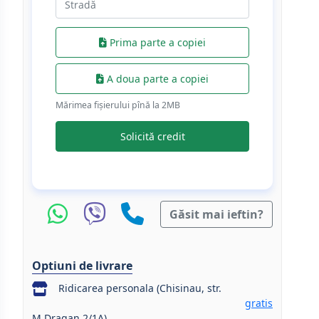
Prima parte a copiei
A doua parte a copiei
Mărimea fișierului pînă la 2МB
Solicită credit
Găsit mai ieftin?
Optiuni de livrare
Ridicarea personala (Chisinau, str.
gratis
M.Dragan 2/1A)