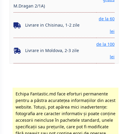
M.Dragan 2/1A)
de la 60
Livrare in Chisinau, 1-2 zile
lei
de la 100
Livrare in Moldova, 2-3 zile
lei
Echipa Fantastic.md face eforturi permanente
pentru a păstra acurateţea informaţiilor din acest
website. Totuși, pot apărea mici inadvertenţe:
fotografia are caracter informativ şi poate conţine
accesorii neincluse în pachetele standard, unele
specificaţii sau preţurile, care pot fi modificate
fără preaviz sau pot conţine erori de operare.