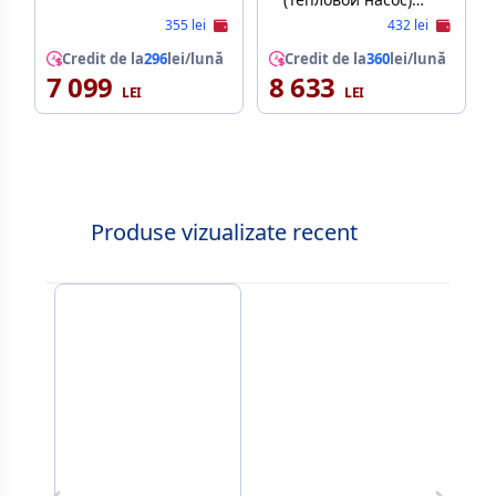
Heinner HHPD-
355 lei
432 lei
M8K3A++ 8 kg | 2
Credit de la
296
lei/lună
displays | Touch
Credit de la
360
lei/lună
7 099
8 633
Белый
Produse vizualizate recent