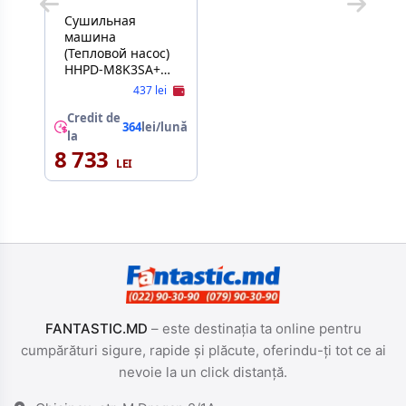
Сушильная
машина
(Тепловой насос)
HHPD-M8K3SA++
8кг | A++ |
437 lei
Дисплей
сенсорный |
Credit de
364
lei/lună
Инвертор | 14
la
программ |
8 733
59.5х60х84.5
Серебристый
FANTASTIC.MD
– este destinația ta online pentru
cumpărături sigure, rapide și plăcute, oferindu-ți tot ce ai
nevoie la un click distanță.