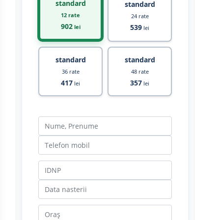
standard
standard
12 rate
24 rate
902
539
lei
lei
standard
standard
36 rate
48 rate
417
357
lei
lei