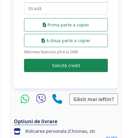
Prima parte a copiei
A doua parte a copiei
Mărimea fișierului pînă la 2МB
Solicită credit
Găsit mai ieftin?
Optiuni de livrare
Ridicarea personala (Chisinau, str.
gratis