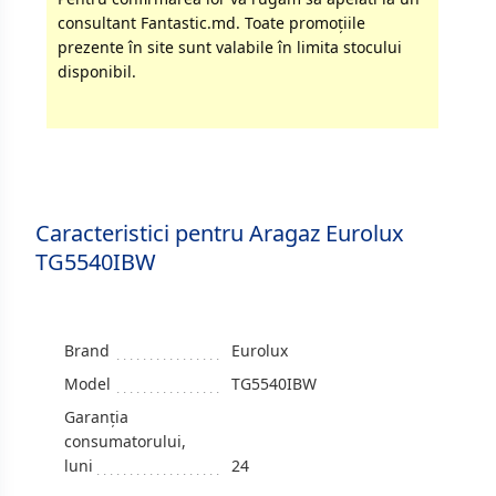
consultant Fantastic.md. Toate promoţiile
prezente în site sunt valabile în limita stocului
disponibil.
Caracteristici pentru Aragaz Eurolux
TG5540IBW
Brand
Eurolux
Model
TG5540IBW
Garanția
consumatorului,
luni
24