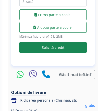
Prima parte a copiei
A doua parte a copiei
Mărimea fișierului pînă la 2МB
Solicită credit
Găsit mai ieftin?
Optiuni de livrare
Ridicarea personala (Chisinau, str.
gratis
M.Dragan 2/1A)