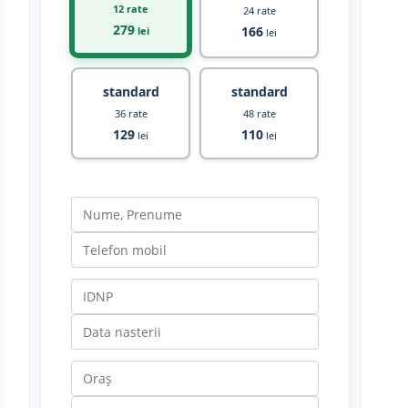
12 rate
24 rate
279
166
lei
lei
standard
standard
36 rate
48 rate
129
110
lei
lei