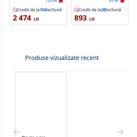
124 lei
45 lei
Credit de la
104
lei/lună
Credit de la
38
lei/lună
2 474
893
Produse vizualizate recent