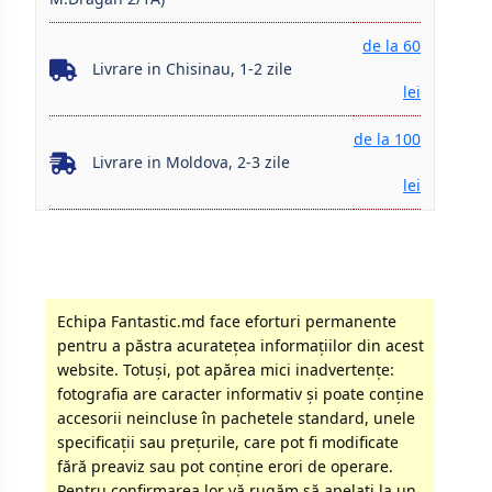
de la 60
Livrare in Chisinau, 1-2 zile
lei
de la 100
Livrare in Moldova, 2-3 zile
lei
Echipa Fantastic.md face eforturi permanente
pentru a păstra acurateţea informaţiilor din acest
website. Totuși, pot apărea mici inadvertenţe:
fotografia are caracter informativ şi poate conţine
accesorii neincluse în pachetele standard, unele
specificaţii sau preţurile, care pot fi modificate
fără preaviz sau pot conţine erori de operare.
Pentru confirmarea lor vă rugăm să apelati la un