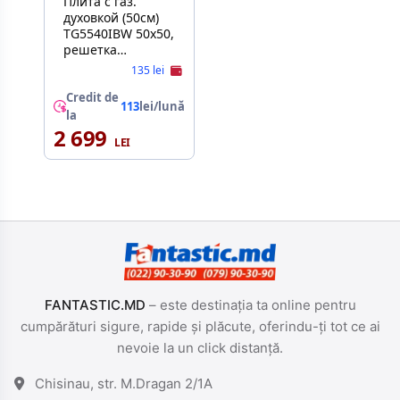
Плита с газ.
духовкой (50см)
TG5540IBW 50х50,
решетка
эмалированная
135 lei
Коричневый
Credit de
113
lei/lună
la
2 699
FANTASTIC.MD
– este destinația ta online pentru
cumpărături sigure, rapide și plăcute, oferindu-ți tot ce ai
nevoie la un click distanță.
Chisinau, str. M.Dragan 2/1A