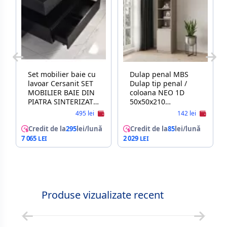
Set mobilier baie cu
Dulap penal MBS
lavoar Cersanit SET
Dulap tip penal /
MOBILIER BAIE DIN
coloana NEO 1D
PIATRA SINTERIZATA
50x50x210
1016N (60CM)
Cashmere
495 lei
142 lei
Credit de la
295
lei/lună
Credit de la
85
lei/lună
7 065
2 029
Produse vizualizate recent