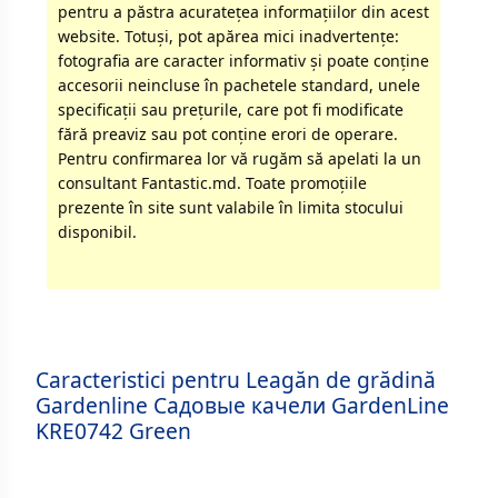
pentru a păstra acurateţea informaţiilor din acest
website. Totuși, pot apărea mici inadvertenţe:
fotografia are caracter informativ şi poate conţine
accesorii neincluse în pachetele standard, unele
specificaţii sau preţurile, care pot fi modificate
fără preaviz sau pot conţine erori de operare.
Pentru confirmarea lor vă rugăm să apelati la un
consultant Fantastic.md. Toate promoţiile
prezente în site sunt valabile în limita stocului
disponibil.
Caracteristici pentru Leagăn de grădină
Gardenline Садовые качели GardenLine
KRE0742 Green