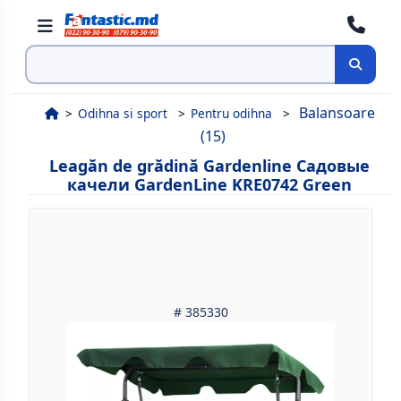
Cauta
Balansoare
Odihna si sport
Pentru odihna
(15)
Leagăn de grădină Gardenline Садовые
качели GardenLine KRE0742 Green
# 385330