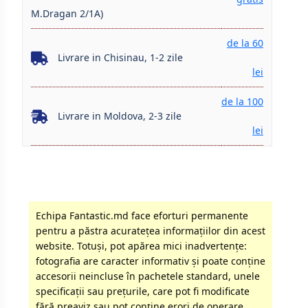
M.Dragan 2/1A)
de la 60
Livrare in Chisinau, 1-2 zile
lei
de la 100
Livrare in Moldova, 2-3 zile
lei
Echipa Fantastic.md face eforturi permanente
pentru a păstra acurateţea informaţiilor din acest
website. Totuși, pot apărea mici inadvertenţe:
fotografia are caracter informativ şi poate conţine
accesorii neincluse în pachetele standard, unele
specificaţii sau preţurile, care pot fi modificate
fără preaviz sau pot conţine erori de operare.