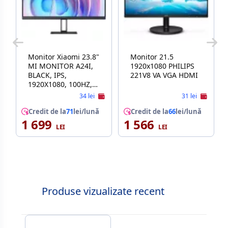
Monitor Xiaomi 23.8"
Monitor 21.5
MI MONITOR A24I,
1920x1080 PHILIPS
BLACK, IPS,
221V8 VA VGA HDMI
1920X1080, 100HZ,
6MS, 250CD,
34 lei
31 lei
CR1000:1, HDMI+DP
Credit de la
71
lei/lună
Credit de la
66
lei/lună
1 699
1 566
Produse vizualizate recent