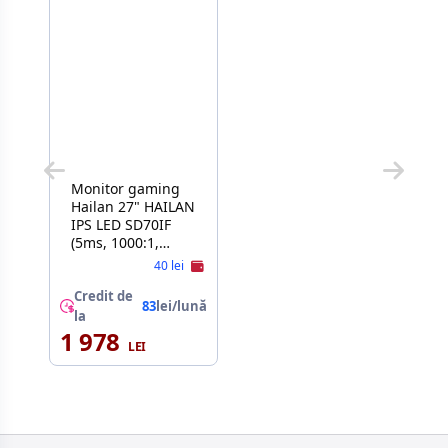
Monitor gaming
Hailan 27" HAILAN
IPS LED SD70IF
(5ms, 1000:1,
250cd, 1920x1080,
40 lei
178°/178°, DP,
HDMI, Refresh
Credit de
83
lei/lună
Rate 75Hz,
la
Speakers 2 x 2W,
1 978
VESA) SD70IF