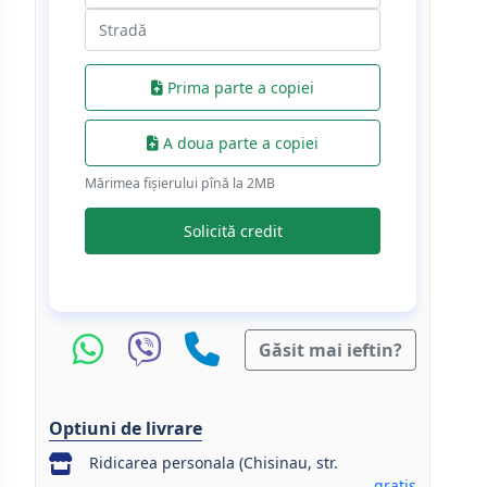
Prima parte a copiei
A doua parte a copiei
Mărimea fișierului pînă la 2МB
Solicită credit
Găsit mai ieftin?
Optiuni de livrare
Ridicarea personala (Chisinau, str.
gratis