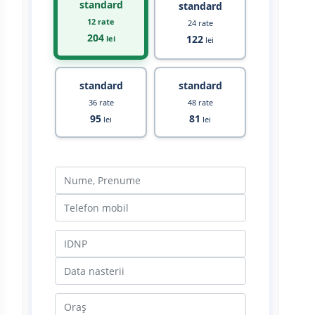
standard
standard
12 rate
24 rate
204
122
lei
lei
standard
standard
36 rate
48 rate
95
81
lei
lei