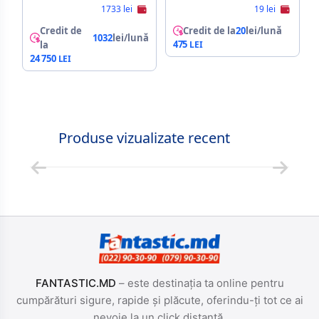
1733 lei
19 lei
Credit de
Credit de la
20
lei/lună
1032
lei/lună
475
la
24 750
Produse vizualizate recent
FANTASTIC.MD
– este destinația ta online pentru
cumpărături sigure, rapide și plăcute, oferindu-ți tot ce ai
nevoie la un click distanță.