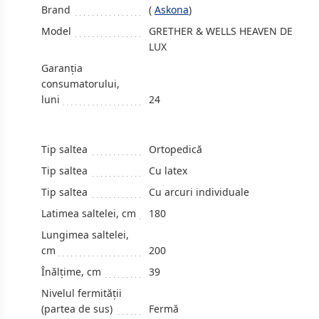
Brand
(
Askona
)
Model
GRETHER & WELLS HEAVEN DE
LUX
Garanția
consumatorului,
luni
24
Tip saltea
Ortopedică
Tip saltea
Cu latex
Tip saltea
Cu arcuri individuale
Latimea saltelei, cm
180
Lungimea saltelei,
cm
200
Înălțime, сm
39
Nivelul fermității
(partea de sus)
Fermă