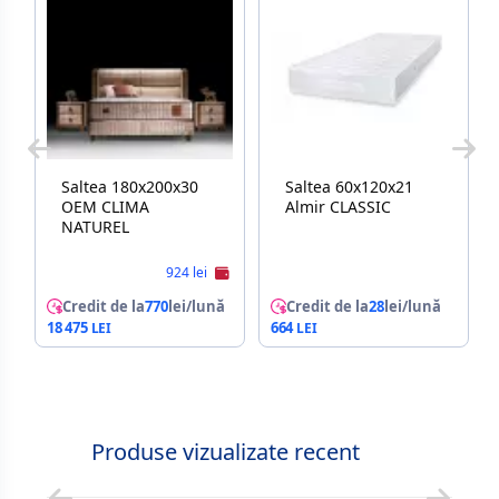
Saltea 180x200x30
Saltea 60x120x21
OEM CLIMA
Almir CLASSIC
NATUREL
924 lei
Credit de la
770
lei/lună
Credit de la
28
lei/lună
18 475
664
Produse vizualizate recent