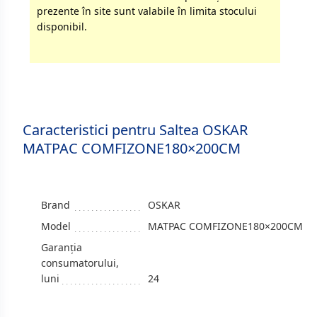
prezente în site sunt valabile în limita stocului
disponibil.
Caracteristici pentru Saltea OSKAR
МАТРАС COMFIZONE180×200СМ
Brand
OSKAR
Model
МАТРАС COMFIZONE180×200СМ
Garanția
consumatorului,
luni
24