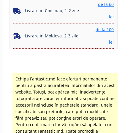
de la 60
Livrare in Chisinau, 1-2 zile
lei
de la 100
Livrare in Moldova, 2-3 zile
lei
Echipa Fantastic.md face eforturi permanente
pentru a păstra acurateţea informaţiilor din acest
website. Totuși, pot apărea mici inadvertenţe:
fotografia are caracter informativ şi poate conţine
accesorii neincluse în pachetele standard, unele
specificaţii sau preţurile, care pot fi modificate
fără preaviz sau pot conţine erori de operare.
Pentru confirmarea lor vă rugăm să apelati la un
consultant Fantastic.md. Toate promoţiile