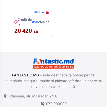
1021 lei
Credit de
851
lei/lună
la
20 420
FANTASTIC.MD
– este destinația ta online pentru
cumpărături sigure, rapide și plăcute, oferindu-ți tot ce ai
nevoie la un click distanță.
Chisinau, str. M.Dragan 2/1A
079 903090