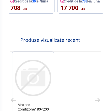
Credit de la
30
lei/lună
Credit de la
738
lei/lună
708
17 700
Produse vizualizate recent
Матрас
Comfizone180×200см