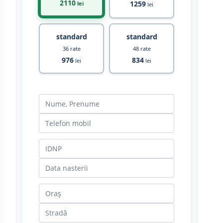
2110
1259
lei
lei
standard
standard
36 rate
48 rate
976
834
lei
lei