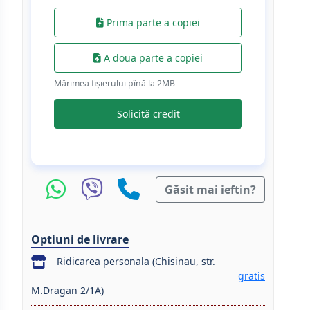
Prima parte a copiei
A doua parte a copiei
Mărimea fișierului pînă la 2МB
Solicită credit
Găsit mai ieftin?
Optiuni de livrare
Ridicarea personala (Chisinau, str.
gratis
M.Dragan 2/1A)