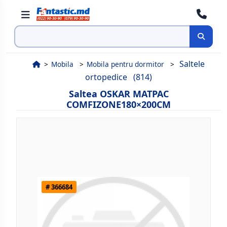
Cauta
Saltele
Mobila
Mobila pentru dormitor
ortopedice
(814)
Saltea OSKAR МАТРАС
COMFIZONE180×200СМ
# 366684