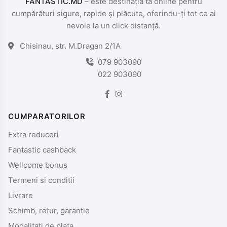
FANTASTIC.MD
– este destinația ta online pentru
cumpărături sigure, rapide și plăcute, oferindu-ți tot ce ai
nevoie la un click distanță.
Chisinau, str. M.Dragan 2/1A
079 903090
022 903090
CUMPARATORILOR
Extra reduceri
Fantastic cashback
Wellcome bonus
Termeni si conditii
Livrare
Schimb, retur, garantie
Modalitati de plata