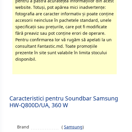
pentru a păstra acurateţea informaţiilor din acest
website. Totuși, pot apărea mici inadvertenţe:
fotografia are caracter informativ şi poate conţine
accesorii neincluse în pachetele standard, unele
specificaţii sau preţurile, care pot fi modificate
fără preaviz sau pot conţine erori de operare.
Pentru confirmarea lor vă rugăm să apelati la un
consultant Fantastic.md. Toate promoţiile
prezente în site sunt valabile în limita stocului
disponibil.
Caracteristici pentru Soundbar Samsung
HW-Q800D/UA, 360 W
Brand
(
Samsung
)