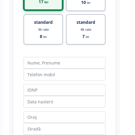
17
10
lei
lei
standard
standard
36 rate
48 rate
8
7
lei
lei