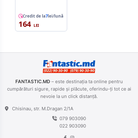
Credit de la
7
lei/lună
164
FANTASTIC.MD
– este destinația ta online pentru
cumpărături sigure, rapide și plăcute, oferindu-ți tot ce ai
nevoie la un click distanță.
Chisinau, str. M.Dragan 2/1A
079 903090
022 903090