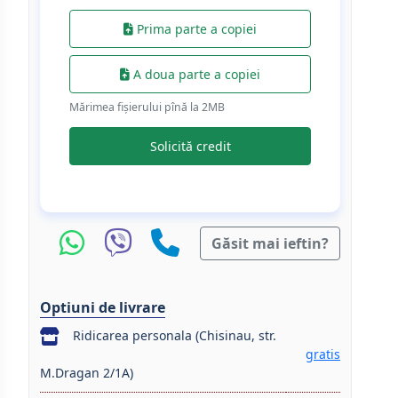
Prima parte a copiei
A doua parte a copiei
Mărimea fișierului pînă la 2МB
Solicită credit
Găsit mai ieftin?
Optiuni de livrare
Ridicarea personala (Chisinau, str.
gratis
M.Dragan 2/1A)