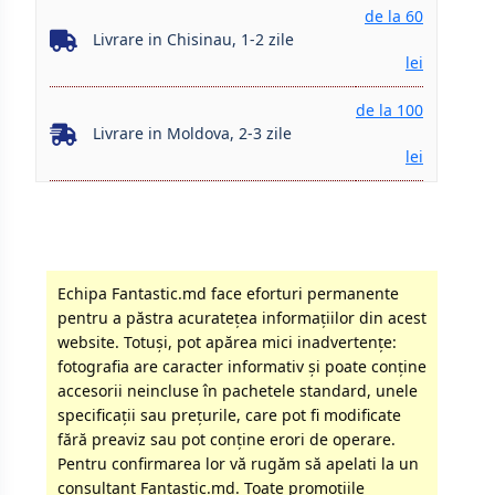
de la 60
Livrare in Chisinau, 1-2 zile
lei
de la 100
Livrare in Moldova, 2-3 zile
lei
Echipa Fantastic.md face eforturi permanente
pentru a păstra acurateţea informaţiilor din acest
website. Totuși, pot apărea mici inadvertenţe:
fotografia are caracter informativ şi poate conţine
accesorii neincluse în pachetele standard, unele
specificaţii sau preţurile, care pot fi modificate
fără preaviz sau pot conţine erori de operare.
Pentru confirmarea lor vă rugăm să apelati la un
consultant Fantastic.md. Toate promoţiile