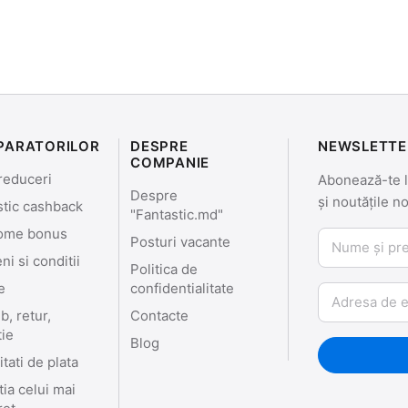
PARATORILOR
DESPRE
NEWSLETTE
COMPANIE
reduceri
Abonează-te la
Despre
și noutățile n
stic cashback
"Fantastic.md"
ome bonus
Nume și prenu
Posturi vacante
i si conditii
Politica de
e
confidentialitate
Email
, retur,
Contacte
tie
Blog
tati de plata
ia celui mai