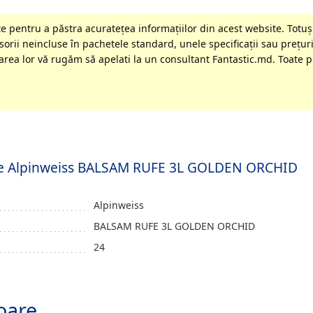
 pentru a păstra acurateţea informaţiilor din acest website. Totuși
orii neincluse în pachetele standard, unele specificaţii sau preţuri
rea lor vă rugăm să apelati la un consultant Fantastic.md. Toate pr
rufe Alpinweiss BALSAM RUFE 3L GOLDEN ORCHID
Alpinweiss
BALSAM RUFE 3L GOLDEN ORCHID
24
oare