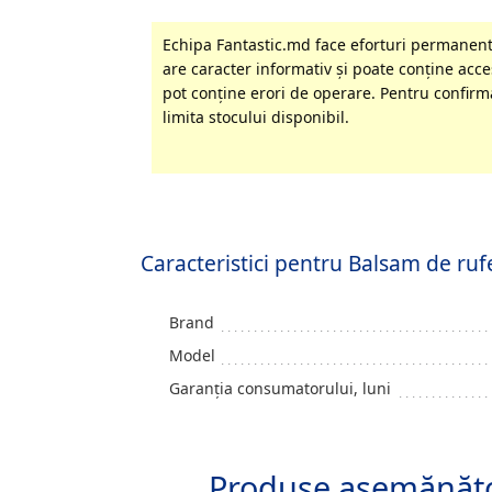
Echipa Fantastic.md face eforturi permanente
are caracter informativ şi poate conţine acces
pot conţine erori de operare. Pentru confirma
limita stocului disponibil.
Caracteristici pentru Balsam de 
Brand
Model
Garanția consumatorului, luni
Produse asemănăt