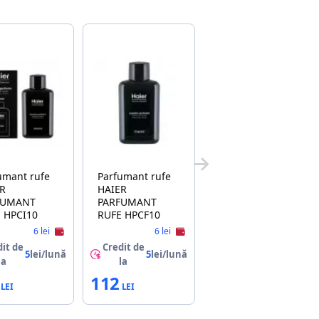
umant rufe
Parfumant rufe
ER
HAIER
FUMANT
PARFUMANT
RUFE HPCI10
RUFE HPCF10
6 lei
6 lei
it de
Credit de
5
lei/lună
5
lei/lună
la
la
112