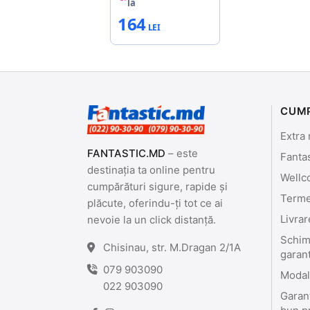
la
164
CUM
Extra 
FANTASTIC.MD
– este
Fanta
destinația ta online pentru
Wellc
cumpărături sigure, rapide și
Termen
plăcute, oferindu-ți tot ce ai
Livrar
nevoie la un click distanță.
Schimb
Chisinau, str. M.Dragan 2/1A
garan
079 903090
Modali
022 903090
Garant