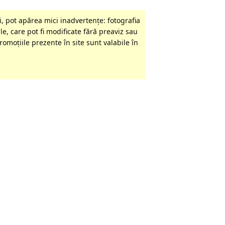
, pot apărea mici inadvertenţe: fotografia
le, care pot fi modificate fără preaviz sau
omoţiile prezente în site sunt valabile în