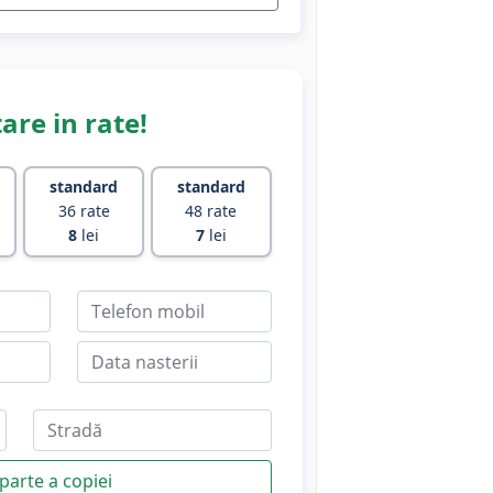
are in rate!
standard
standard
36 rate
48 rate
8
lei
7
lei
parte a copiei