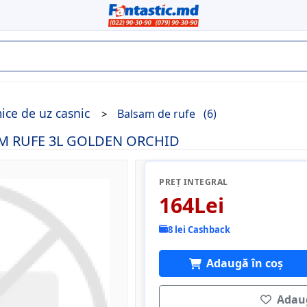
ice de uz casnic
Balsam de rufe
(6)
SAM RUFE 3L GOLDEN ORCHID
PREȚ INTEGRAL
164Lei
8 lei Cashback
Adaugă în coș
Adaug