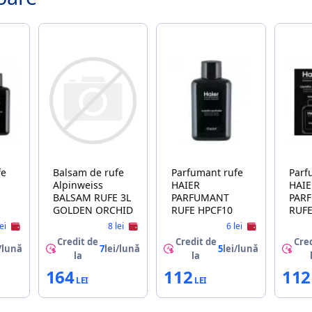
fe
Balsam de rufe
Parfumant rufe
Parf
Alpinweiss
HAIER
HAI
BALSAM RUFE 3L
PARFUMANT
PAR
GOLDEN ORCHID
RUFE HPCF10
lei
8 lei
6 lei
Credit de
Credit de
Cred
/lună
7
lei/lună
5
lei/lună
la
la
164
112
112