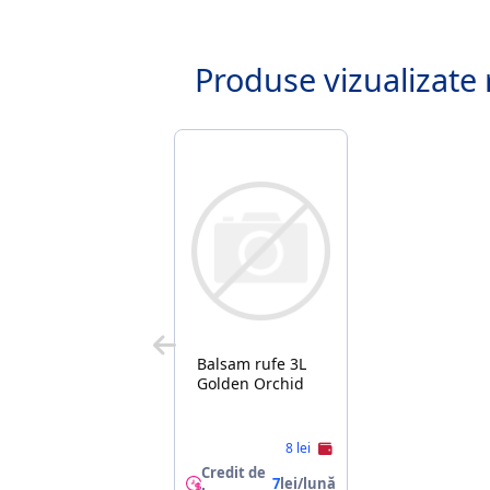
Produse vizualizate 
Balsam rufe 3L
Golden Orchid
8 lei
Credit de
7
lei/lună