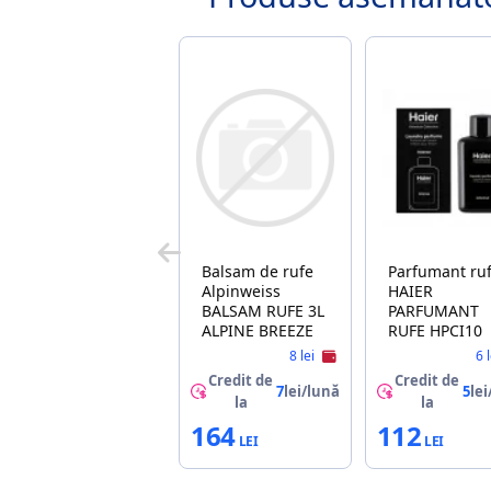
Balsam de rufe
Parfumant ru
Alpinweiss
HAIER
BALSAM RUFE 3L
PARFUMANT
ALPINE BREEZE
RUFE HPCI10
8 lei
6 
Credit de
Credit de
7
lei/lună
5
lei
la
la
164
112