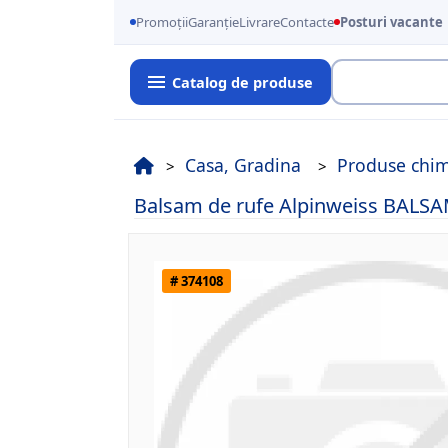
Promoții
Garanție
Livrare
Contacte
Posturi vacante
Catalog de produse
Cauta
Casa, Gradina
Produse chim
Balsam de rufe Alpinweiss BAL
# 374108