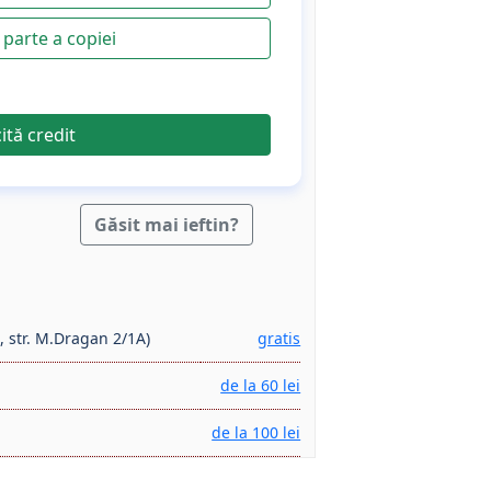
parte a copiei
cită credit
Găsit mai ieftin?
, str. M.Dragan 2/1A)
gratis
de la 60 lei
de la 100 lei