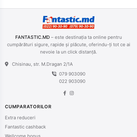
FANTASTIC.MD
– este destinația ta online pentru
cumpărături sigure, rapide și plăcute, oferindu-ți tot ce ai
nevoie la un click distanță.
Chisinau, str. M.Dragan 2/1A
079 903090
022 903090
CUMPARATORILOR
Extra reduceri
Fantastic cashback
Wellcome bonus