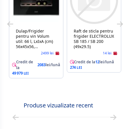
Dulap/Frigider
Raft de sticla pentru
pentru vin Volum
frigider ELECTROLUX
util: 66 l, LxIxA (cm)
SB 185 / SB 200
56x45x56,
(49x29.5)
Negru/Inox FRANKE
2499 lei
14 lei
FMY 24 WCR XS (
131.0669.345 ) G
Credit de
Credit de la
12
lei/lună
2083
lei/lună
274
la
49 979
Produse vizualizate recent