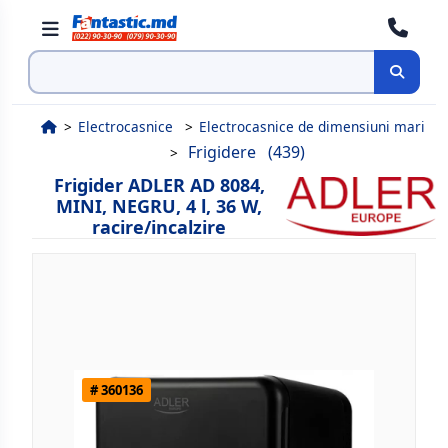
Cauta
Electrocasnice
Electrocasnice de dimensiuni mari
Frigidere
(439)
Frigider ADLER AD 8084,
MINI, NEGRU, 4 l, 36 W,
racire/incalzire
# 360136