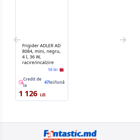
Frigider ADLER AD
8084, mini, negru,
4 l, 36 W,
racire/incalzire
56 lei
Credit de
47
lei/lună
la
1 126