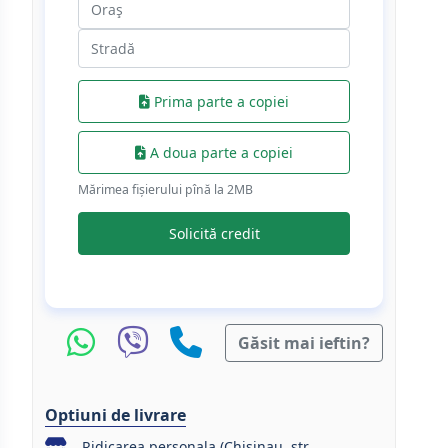
Prima parte a copiei
A doua parte a copiei
Mărimea fișierului pînă la 2МB
Solicită credit
Găsit mai ieftin?
Optiuni de livrare
Ridicarea personala (Chisinau, str.