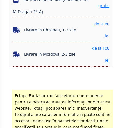
gratis
M.Dragan 2/1A)
de la 60
Livrare in Chisinau, 1-2 zile
lei
de la 100
Livrare in Moldova, 2-3 zile
lei
Echipa Fantastic.md face eforturi permanente
pentru a păstra acurateţea informaţiilor din acest
website. Totuși, pot apărea mici inadvertenţe:
fotografia are caracter informativ şi poate conţine
accesorii neincluse în pachetele standard, unele
specificaţii sau preţurile, care pot fi modificate