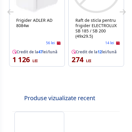
Frigider ADLER AD
Raft de sticla pentru
8084w
frigider ELECTROLUX
SB 185 / SB 200
(49x29.5)
56 lei
14 lei
Credit de la
47
lei/lună
Credit de la
12
lei/lună
1 126
274
Produse vizualizate recent