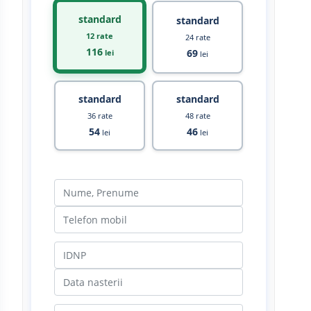
standard
standard
12 rate
24 rate
116
69
lei
lei
standard
standard
36 rate
48 rate
54
46
lei
lei