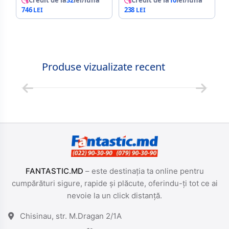
Credit de la
32
lei/lună
Credit de la
10
lei/lună
746
238
Produse vizualizate recent
FANTASTIC.MD
– este destinația ta online pentru
cumpărături sigure, rapide și plăcute, oferindu-ți tot ce ai
nevoie la un click distanță.
Chisinau, str. M.Dragan 2/1A