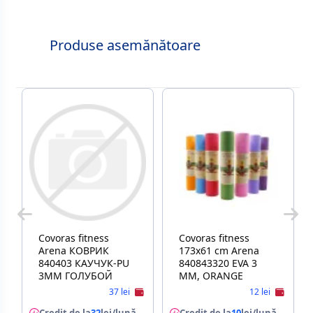
Produse asemănătoare
Covoras fitness
Covoras fitness
Arena КОВРИК
173х61 cm Arena
840403 КАУЧУК-PU
840843320 EVA 3
3ММ ГОЛУБОЙ
MM, ORANGE
37 lei
12 lei