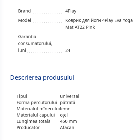
Brand
4Play
Model
Коврик для йоги 4Play Eva Yoga
Mat AT22 Pink
Garanția
consumatorului,
luni
24
Descrierea produsului
Tipul
universal
Forma percutorului
pătrată
Materialul mînerului
lemn
Materialul capului
oțel
Lungimea totală
450 mm
Producător
Afacan