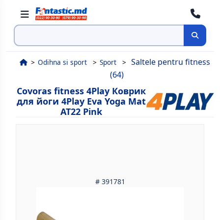
Cauta
Saltele pentru fitness
Odihna si sport
Sport
(64)
Covoras fitness 4Play Коврик
для йоги 4Play Eva Yoga Mat
AT22 Pink
# 391781