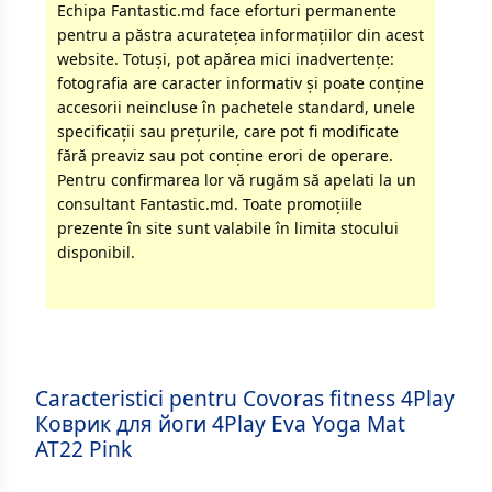
Echipa Fantastic.md face eforturi permanente
pentru a păstra acurateţea informaţiilor din acest
website. Totuși, pot apărea mici inadvertenţe:
fotografia are caracter informativ şi poate conţine
accesorii neincluse în pachetele standard, unele
specificaţii sau preţurile, care pot fi modificate
fără preaviz sau pot conţine erori de operare.
Pentru confirmarea lor vă rugăm să apelati la un
consultant Fantastic.md. Toate promoţiile
prezente în site sunt valabile în limita stocului
disponibil.
Caracteristici pentru Covoras fitness 4Play
Коврик для йоги 4Play Eva Yoga Mat
AT22 Pink