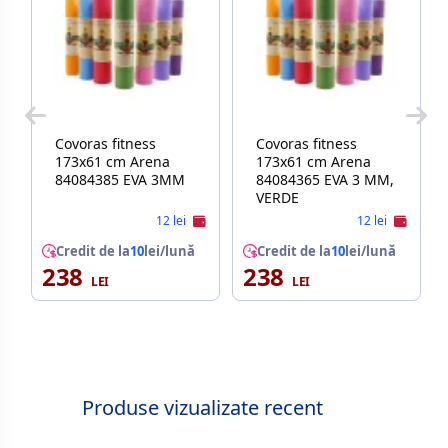
Covoras fitness
Covoras fitness
173х61 cm Arena
173х61 cm Arena
84084385 EVA 3MM
84084365 EVA 3 MM,
VERDE
12 lei
12 lei
Credit de la
10
lei/lună
Credit de la
10
lei/lună
238
238
Produse vizualizate recent