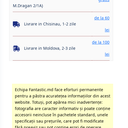
M.Dragan 2/1A)
de la 60
Livrare in Chisinau, 1-2 zile
lei
de la 100
Livrare in Moldova, 2-3 zile
lei
Echipa Fantastic.md face eforturi permanente
pentru a păstra acurateţea informaţiilor din acest
website. Totuși, pot apărea mici inadvertenţe:
fotografia are caracter informativ şi poate conţine
accesorii neincluse în pachetele standard, unele
specificaţii sau preţurile, care pot fi modificate
fără preaviz sau pot conţine erori de operare.