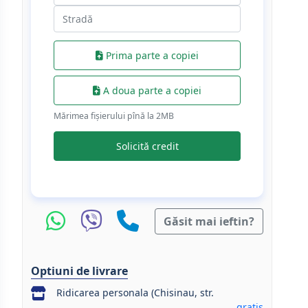
Prima parte a copiei
A doua parte a copiei
Mărimea fișierului pînă la 2МB
Solicită credit
Găsit mai ieftin?
Optiuni de livrare
Ridicarea personala (Chisinau, str.
gratis