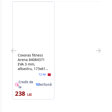
Covoras fitness
Arena 84084371
EVA 3 mm,
albastru, 173х61
cm
12 lei
Credit de
10
lei/lună
la
238