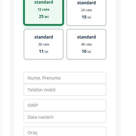
standard
standard
12 rate
24 rate
25
15
lei
lei
standard
standard
36 rate
48 rate
11
10
lei
lei