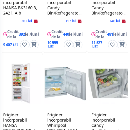
incorporabil
incorporabil
incorporabil
HANSA BK3160.3,
Candy
Candy
242 l, Alb
Bin/Refregerator
Bin/Refregerator
Candy
Candy
282 lei
317 lei
346 lei
ECNBQL3518EV
CNBQT3519EW
Credit
Credit
Credit
392
lei/lună
440
lei/lună
481
lei/lună
de la
de la
de la
10 555
11 527
9 407
Frigider
Frigider
Frigider
incorporabil
incorporabil
incorporabil
HANSA
Whirlpool
Candy