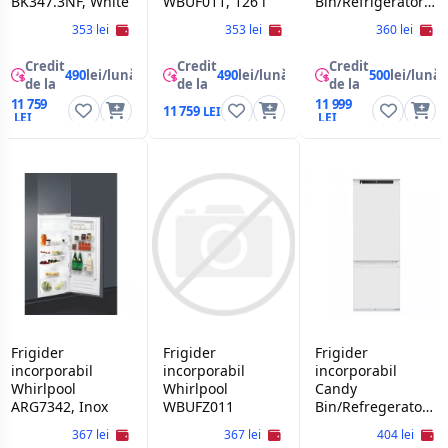
BK347.3NF, White
WBUF011, 126 l
Bin/Refrigerator
Candy
353 lei
353 lei
360 lei
ECNBQT3518E
Credit
Credit
Credit
490
lei/lună
490
lei/lună
500
lei/lună
de la
de la
de la
11 759
11 999
11 759
Frigider
Frigider
Frigider
incorporabil
incorporabil
incorporabil
Whirlpool
Whirlpool
Candy
ARG7342, Inox
WBUFZ011
Bin/Refregerator
Candy
367 lei
367 lei
404 lei
CNBQT3719EW