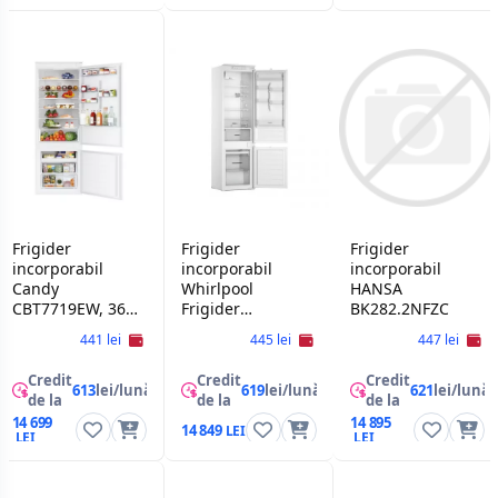
Frigider
Frigider
Frigider
incorporabil
incorporabil
incorporabil
Candy
Whirlpool
HANSA
CBT7719EW, 364
Frigider
BK282.2NFZC
L, Alb
Whirlpool
441 lei
445 lei
447 lei
WHC20D023B1 SF
Incorporabil , E ,
Credit
Credit
Credit
193.5x54x54.5 ,
613
lei/lună
619
lei/lună
621
lei/lună
de la
de la
de la
Frigider 227 L ,
14 699
14 895
Congelator 79 L
14 849