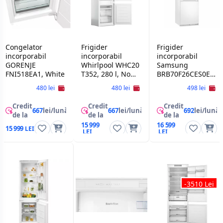
Congelator
Frigider
Frigider
incorporabil
incorporabil
incorporabil
GORENJE
Whirlpool WHC20
Samsung
FNI518EA1, White
T352, 280 l, No
BRB70F26CES0EO,
Frost, Congelare
White
480 lei
480 lei
498 lei
rapida, Display,
193.5 cm, Alb
Credit
Credit
Credit
667
lei/lună
667
lei/lună
692
lei/lună
de la
de la
de la
15 999
16 599
15 999
-3510 Lei