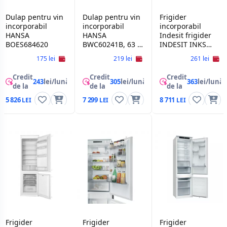
Dulap pentru vin
Dulap pentru vin
Frigider
incorporabil
incorporabil
incorporabil
HANSA
HANSA
Indesit frigider
BOES684620
BWC60241B, 63 l,
INDESIT INKS
24 st, 45.5 cm,
1401 S4E
175 lei
219 lei
261 lei
Negru
Credit
Credit
Credit
243
lei/lună
305
lei/lună
363
lei/lună
de la
de la
de la
5 826
7 299
8 711
Frigider
Frigider
Frigider