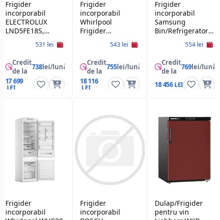
Frigider
Frigider
Frigider
incorporabil
incorporabil
incorporabil
ELECTROLUX
Whirlpool
Samsung
LND5FE18S,
Frigider
Bin/Refrigerator
White
Whirlpool WHC20
Samsung
531 lei
543 lei
554 lei
T573
BRR29703EWW/EF
Credit
Credit
Credit
738
lei/lună
755
lei/lună
769
lei/lună
de la
de la
de la
17 699
18 116
18 456
Frigider
Frigider
Dulap/Frigider
incorporabil
incorporabil
pentru vin