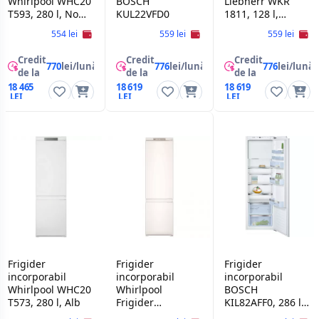
Whirlpool WHC20
BOSCH
Liebherr WKR
T593, 280 l, No
KUL22VFD0
1811, 128 l,
Frost, Congelare
Display, 89 cm,
554 lei
559 lei
559 lei
rapida, Display,
Maro
193.5 cm, Alb
Credit
Credit
Credit
770
lei/lună
776
lei/lună
776
lei/lună
de la
de la
de la
18 465
18 619
18 619
Frigider
Frigider
Frigider
incorporabil
incorporabil
incorporabil
Whirlpool WHC20
Whirlpool
BOSCH
T573, 280 l, Alb
Frigider
KIL82AFF0, 286 l,
Whirlpool WHC20
Dezghetare