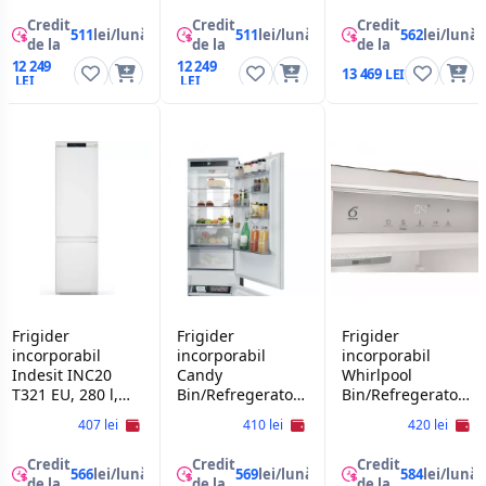
Credit
Credit
Credit
511
lei/lună
511
lei/lună
562
lei/lună
de la
de la
de la
12 249
12 249
13 469
Frigider
Frigider
Frigider
incorporabil
incorporabil
incorporabil
Indesit INC20
Candy
Whirlpool
T321 EU, 280 l,
Bin/Refregerator
Bin/Refregerator
No Frost,
Candy
Whirlpool
407 lei
410 lei
420 lei
Congelare
CNBQT5518E
WHSD18A013C1
rapida, 193.5 cm,
Credit
Credit
Credit
Alb
566
lei/lună
569
lei/lună
584
lei/lună
de la
de la
de la