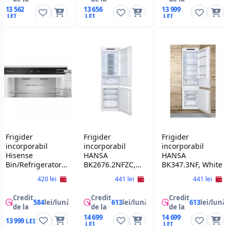
13 562
13 656
13 999
Frigider
Frigider
Frigider
incorporabil
incorporabil
incorporabil
Hisense
HANSA
HANSA
Bin/Refrigerator
BK2676.2NFZC,
BK347.3NF, White
Hisense
241 l, Alb
420 lei
441 lei
441 lei
RB3B250SAWE
Credit
Credit
Credit
584
lei/lună
613
lei/lună
613
lei/lună
de la
de la
de la
14 699
14 699
13 999