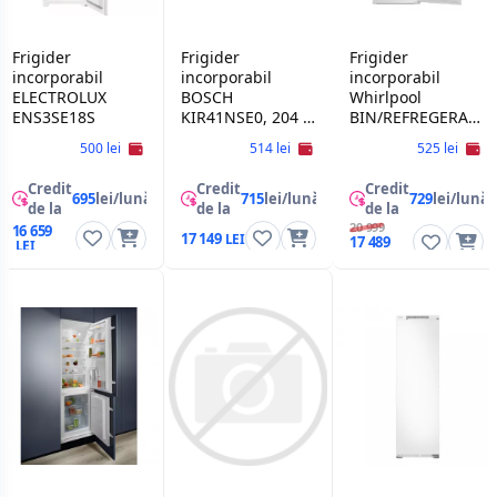
Frigider
Frigider
Frigider
incorporabil
incorporabil
incorporabil
ELECTROLUX
BOSCH
Whirlpool
ENS3SE18S
KIR41NSE0, 204 l,
BIN/REFREGERATO
122.1 сm, Alb
WH SP70 T121,
500 lei
514 lei
525 lei
394 l, Alb
Credit
Credit
Credit
695
lei/lună
715
lei/lună
729
lei/lună
de la
de la
de la
20 999
16 659
17 149
17 489