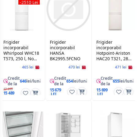
-2510 Lei
Frigider
Frigider
Frigider
incorporabil
incorporabil
incorporabil
Whirlpool WHC18
HANSA
Hotpoint-Ariston
T573, 250 l, No
BK2995.5FCNO
HAC20 T321, 280
Frost, 177 cm, Alb
l, No Frost,
465 lei
470 lei
471 lei
Display, 193.5 cm,
Alb
Credit
Credit
Credit
646
lei/lună
654
lei/lună
655
lei/lună
de la
de la
de la
17 999
15 679
15 699
15 489