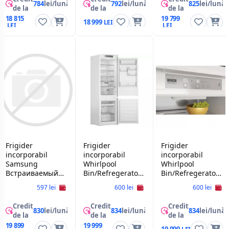
784
lei/lună
792
lei/lună
825
lei/lună
de la
de la
de la
18 815
19 799
18 999
Frigider
Frigider
Frigider
incorporabil
incorporabil
incorporabil
Samsung
Whirlpool
Whirlpool
Встраиваемый
Bin/Refregerator
Bin/Refregerator
холодильник
Whirlpool WHC18
Whirlpool WHC18
597 lei
600 lei
600 lei
SAMSUNG
T322
T574 P, Class C
BRB80F30ADF0EO
Credit
Credit
Credit
830
lei/lună
834
lei/lună
834
lei/lună
de la
de la
de la
19 899
19 999
19 999