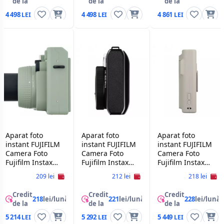
de la
de la
de la
4 498
4 498
4 861
Aparat foto
Aparat foto
Aparat foto
instant FUJIFILM
instant FUJIFILM
instant FUJIFILM
Camera Foto
Camera Foto
Camera Foto
Fujifilm Instax
Fujifilm Instax
Fujifilm Instax
Wide 400, Green
Mini 99,Black
Mini LiPlay+,
209 lei
212 lei
218 lei
Sand Beige
Credit
Credit
Credit
218
lei/lună
221
lei/lună
228
lei/lună
de la
de la
de la
5 214
5 292
5 449