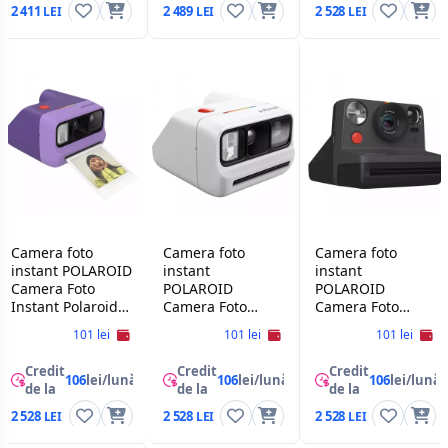
2 411
2 489
2 528
Camera foto
Camera foto
Camera foto
instant POLAROID
instant
instant
Camera Foto
POLAROID
POLAROID
Instant Polaroid
Camera Foto
Camera Foto
Go Gen 3 Purple
Instant Polaroid
Instant Polaroid
101 lei
101 lei
101 lei
Go Gen 3 White
Now Gen 2,Black
Credit
Credit
Credit
106
lei/lună
106
lei/lună
106
lei/lună
de la
de la
de la
2 528
2 528
2 528