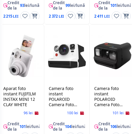
Credit
Credit
Credit
93
lei/lună
99
lei/lună
101
lei/lună
de la
de la
de la
2 215
2 372
2 411
Aparat foto
Camera foto
Camera foto
instant FUJIFILM
instant
instant
INSTAX MINI 12
POLAROID
POLAROID
CLAY WHITE
Camera Foto
Camera Foto
Instant Polaroid
Instant Polaroid
96 lei
100 lei
101 lei
Now Gen 2,Black
Go Gen 3 Black
& White
Credit
Credit
Credit
101
lei/lună
104
lei/lună
106
lei/lună
de la
de la
de la