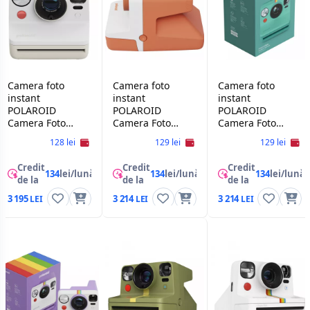
Camera foto
Camera foto
Camera foto
instant
instant
instant
POLAROID
POLAROID
POLAROID
Camera Foto
Camera Foto
Camera Foto
Instant Polaroid
Instant Polaroid
Instant Polaroid
128 lei
129 lei
129 lei
Now Gen
Now Gen 3,Coral
Now Gen 3,Teal
3,Pebble White
Credit
Credit
Credit
134
lei/lună
134
lei/lună
134
lei/lună
de la
de la
de la
3 195
3 214
3 214