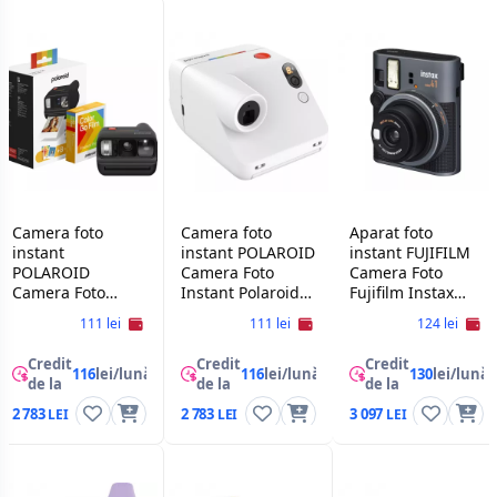
Camera foto
Camera foto
Aparat foto
instant
instant POLAROID
instant FUJIFILM
POLAROID
Camera Foto
Camera Foto
Camera Foto
Instant Polaroid
Fujifilm Instax
Instant Polaroid
Go Gen 3 White +
Mini 41,Black
111 lei
111 lei
124 lei
Go Gen 3 Black +
Color Film Bundle
Color Film Bundle
(8 Photos)
Credit
Credit
Credit
(8 Photos)
116
lei/lună
116
lei/lună
130
lei/lună
de la
de la
de la
2 783
2 783
3 097