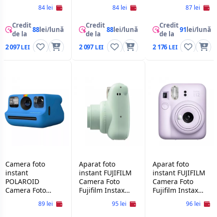
Mini SE, Blue
Go Gen2, Black
Instant Polaroid
84 lei
84 lei
87 lei
Go Gen2, Purple
Credit
Credit
Credit
88
lei/lună
88
lei/lună
91
lei/lună
de la
de la
de la
2 097
2 097
2 176
Camera foto
Aparat foto
Aparat foto
instant
instant FUJIFILM
instant FUJIFILM
POLAROID
Camera Foto
Camera Foto
Camera Foto
Fujifilm Instax
Fujifilm Instax
Instant Polaroid
Mini 12,Mint
Mini 12,Lilac
89 lei
95 lei
96 lei
Go Gen2, Blue
Green
Purple