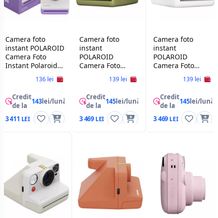
Camera foto
Camera foto
Camera foto
instant POLAROID
instant
instant
Camera Foto
POLAROID
POLAROID
Instant Polaroid
Camera Foto
Camera Foto
Now Gen 3 +
Instant Polaroid
Instant Polaroid
136 lei
139 lei
139 lei
Color Film Bundle
Now+ Gen 2,
Now+ Gen 2,
(8 photos),Purple
Forest Green
White
Credit
Credit
Credit
143
lei/lună
145
lei/lună
145
lei/lună
de la
de la
de la
3 411
3 469
3 469