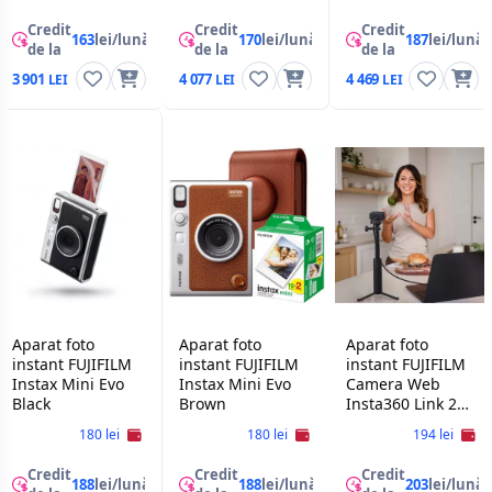
(8 photos),White
Orange
Credit
Credit
Credit
163
lei/lună
170
lei/lună
187
lei/lună
de la
de la
de la
3 901
4 077
4 469
Aparat foto
Aparat foto
Aparat foto
instant FUJIFILM
instant FUJIFILM
instant FUJIFILM
Instax Mini Evo
Instax Mini Evo
Camera Web
Black
Brown
Insta360 Link 2C
Pro Graphite
180 lei
180 lei
194 lei
Black
Credit
Credit
Credit
188
lei/lună
188
lei/lună
203
lei/lună