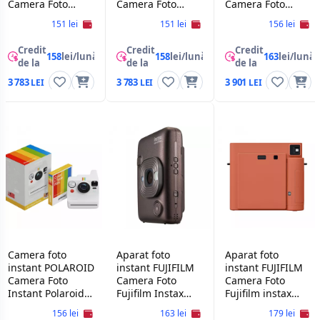
Camera Foto
Camera Foto
Camera Foto
Instant Polaroid
Instant Polaroid
Instant Polaroid
151 lei
151 lei
156 lei
Now+ Gen 3,Black
Now+ Gen
Now+ Gen 3 +
3,White
Color Film Bundle
Credit
Credit
Credit
(8 photos),Black
158
lei/lună
158
lei/lună
163
lei/lună
de la
de la
de la
3 783
3 783
3 901
Camera foto
Aparat foto
Aparat foto
instant POLAROID
instant FUJIFILM
instant FUJIFILM
Camera Foto
Camera Foto
Camera Foto
Instant Polaroid
Fujifilm Instax
Fujifilm instax
Now+ Gen 3 +
Mini LiPlay Deep
SQUARE SQ1,
156 lei
163 lei
179 lei
Color Film Bundle
Bronze
Terracotta