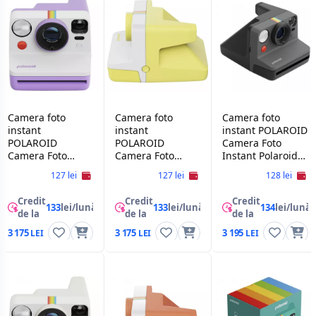
Camera foto
Camera foto
Camera foto
instant
instant
instant POLAROID
POLAROID
POLAROID
Camera Foto
Camera Foto
Camera Foto
Instant Polaroid
Instant Polaroid
Instant Polaroid
Now Gen 3,Black
127 lei
127 lei
128 lei
Now Gen
Now Gen 3,Yellow
3,Purple
Credit
Credit
Credit
133
lei/lună
133
lei/lună
134
lei/lună
de la
de la
de la
3 175
3 175
3 195