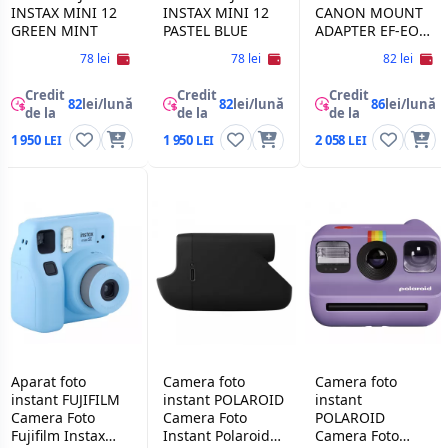
INSTAX MINI 12
INSTAX MINI 12
CANON МOUNT
GREEN MINT
PASTEL BLUE
ADAPTER EF-EOS
R2971C005
78 lei
78 lei
82 lei
Credit
Credit
Credit
82
lei/lună
82
lei/lună
86
lei/lună
de la
de la
de la
1 950
1 950
2 058
Aparat foto
Camera foto
Camera foto
instant FUJIFILM
instant POLAROID
instant
Camera Foto
Camera Foto
POLAROID
Fujifilm Instax
Instant Polaroid
Camera Foto