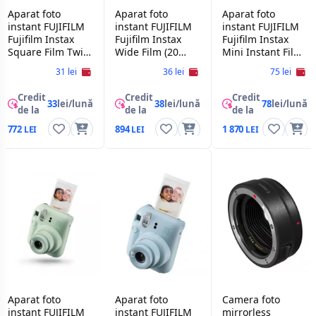
Aparat foto
Aparat foto
Aparat foto
instant FUJIFILM
instant FUJIFILM
instant FUJIFILM
Fujifilm Instax
Fujifilm Instax
Fujifilm Instax
Square Film Twin
Wide Film (20
Mini Instant Film
Pack (10 Sheets x
sheets)
Multi-Pack (60
31 lei
36 lei
75 lei
2 Packs)
shots) White
Credit
Credit
Credit
33
lei/lună
38
lei/lună
78
lei/lună
de la
de la
de la
772
894
1 870
Aparat foto
Aparat foto
Camera foto
instant FUJIFILM
instant FUJIFILM
mirrorless