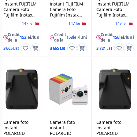
instant FUJIFILM
instant FUJIFILM
instant FUJIFILM
Camera Foto
Camera Foto
Camera Foto
Fujifilm Instax
Fujifilm Instax
Fujifilm Instax
Mini 13, Clay
Mini 13, Lagoon
Mini 13, Dreamy
147 lei
147 lei
149 lei
White
Green
Purple
Credit
Credit
Credit
153
lei/lună
153
lei/lună
156
lei/lună
de la
de la
de la
3 665
3 665
3 724
Camera foto
Camera foto
Camera foto
instant
instant
instant
POLAROID
POLAROID
POLAROID