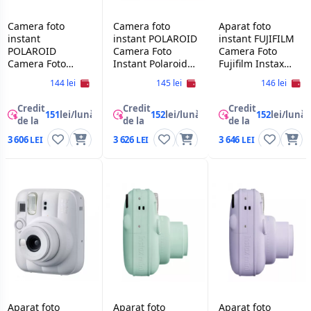
Camera foto
Camera foto
Aparat foto
instant
instant POLAROID
instant FUJIFILM
POLAROID
Camera Foto
Camera Foto
Camera Foto
Instant Polaroid
Fujifilm Instax
Instant Polaroid
Now+ Gen 3,
Mini 13, Candy
144 lei
145 lei
146 lei
Now Gen 3 +
Coral
Pink
Color Film Bundle
Credit
Credit
Credit
(8 photos),Pebble
151
lei/lună
152
lei/lună
152
lei/lună
de la
de la
de la
White
3 606
3 626
3 646
Aparat foto
Aparat foto
Aparat foto