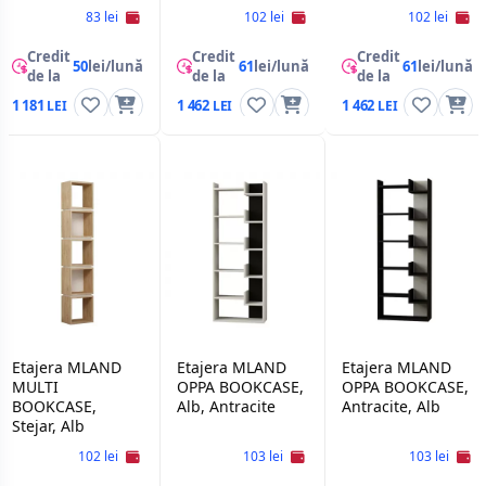
83 lei
102 lei
102 lei
Credit
Credit
Credit
50
lei/lună
61
lei/lună
61
lei/lună
de la
de la
de la
1 181
1 462
1 462
Etajera MLAND
Etajera MLAND
Etajera MLAND
MULTI
OPPA BOOKCASE,
OPPA BOOKCASE,
BOOKCASE,
Alb, Antracite
Antracite, Alb
Stejar, Alb
102 lei
103 lei
103 lei