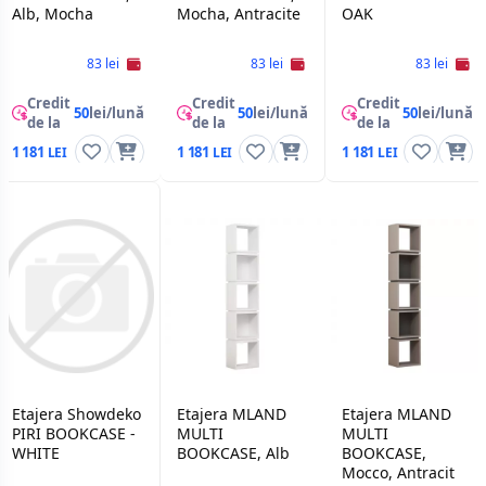
Alb, Mocha
Mocha, Antracite
OAK
83 lei
83 lei
83 lei
Credit
Credit
Credit
50
lei/lună
50
lei/lună
50
lei/lună
de la
de la
de la
1 181
1 181
1 181
Etajera Showdeko
Etajera MLAND
Etajera MLAND
PIRI BOOKCASE -
MULTI
MULTI
WHITE
BOOKCASE, Alb
BOOKCASE,
Mocco, Antracit