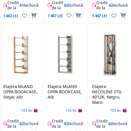
Credit
Credit
Credit
61
lei/lună
62
lei/lună
62
lei/lună
de la
de la
de la
1 462
1 467
1 467
Etajera MLAND
Etajera MLAND
Etajera
OPPA BOOKCASE,
OPPA BOOKCASE,
NECOLINE STIL
Stejar, Alb
Alb
40”LIK, Negru,
Maro
103 lei
103 lei
105 lei
Credit
Credit
Credit
62
lei/lună
62
lei/lună
63
lei/lună
de la
de la
de la