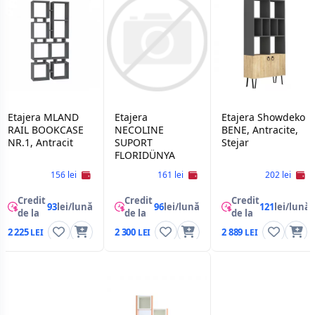
Etajera MLAND
Etajera
Etajera Showdeko
RAIL BOOKCASE
NECOLINE
BENE, Antracite,
NR.1, Antracit
SUPORT
Stejar
FLORIDÜNYA
156 lei
161 lei
202 lei
Credit
Credit
Credit
93
lei/lună
96
lei/lună
121
lei/lună
de la
de la
de la
2 225
2 300
2 889