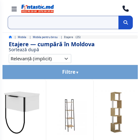
Cauta
Mobila
Mobila pentru birou
Etajere
(25)
Etajere — cumpără în Moldova
Sortează după
Filtre