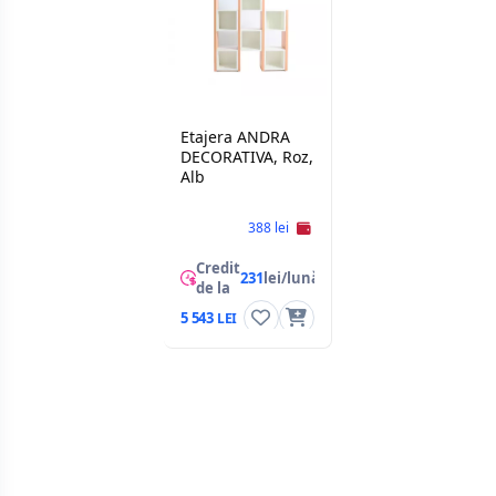
Etajera ANDRA
DECORATIVA, Roz,
Alb
388 lei
Credit
231
lei/lună
de la
5 543