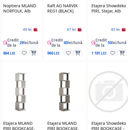
Noptiera MLAND
Raft AG NARVIK
Etajera Showdeko
NORFOLK, Alb
REG1 (BLACK)
PIRI, Stejar, Alb
49 lei
67 lei
83 lei
Credit
Credit
Credit
29
lei/lună
40
lei/lună
50
lei/lună
de la
de la
de la
694
960
1 181
Etajera MLAND
Etajera MLAND
Etajera Showdeko
PIRI BOOKCASE,
PIRI BOOKCASE,
PIRI BOOKCASE -