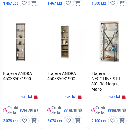
1 467
1 467
1 500
Etajera ANDRA
Etajera ANDRA
Etajera
450X350X1900
450X350X1900
NECOLINE STIL
80”LIK, Negru,
Maro
145 lei
145 lei
147 lei
Credit
Credit
Credit
87
lei/lună
87
lei/lună
88
lei/lună
de la
de la
de la
2 078
2 078
2 100