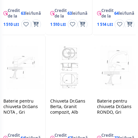
Credit
Credit
Credit
63
lei/lună
63
lei/lună
64
lei/lună
de la
de la
de la
1 510
1 510
1 514
Baterie pentru
Chiuveta Dr.Gans
Baterie pentru
chiuveta Dr.Gans
Berta, Granit
chiuveta Dr.Gans
NOTA , Gri
compozit, Alb
RONDO, Gri
Credit
Credit
Credit
64
lei/lună
67
lei/lună
72
lei/lună