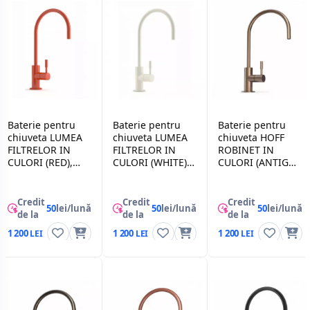
Baterie pentru
Baterie pentru
Baterie pentru
chiuveta LUMEA
chiuveta LUMEA
chiuveta HOFF
FILTRELOR IN
FILTRELOR IN
ROBINET IN
CULORI (RED),
CULORI (WHITE),
CULORI (ANTIGUE
Rosu
Alb
BRASS), Alama
Credit
Credit
Credit
50
lei/lună
50
lei/lună
50
lei/lună
de la
de la
de la
1 200
1 200
1 200