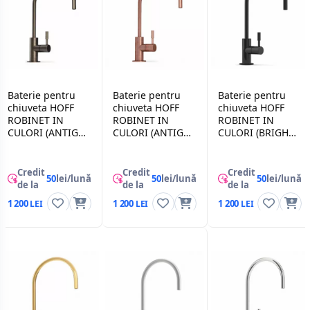
Baterie pentru
Baterie pentru
Baterie pentru
chiuveta HOFF
chiuveta HOFF
chiuveta HOFF
ROBINET IN
ROBINET IN
ROBINET IN
CULORI (ANTIGUE
CULORI (ANTIGUE
CULORI (BRIGHT
BRONZE), Bronz
WINE), Vin
BLACK), Negru
Credit
Credit
Credit
50
lei/lună
50
lei/lună
50
lei/lună
de la
de la
de la
1 200
1 200
1 200