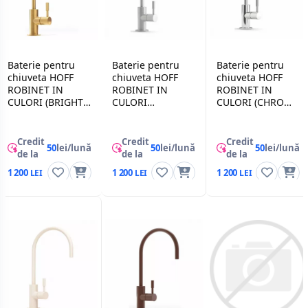
Baterie pentru
Baterie pentru
Baterie pentru
chiuveta HOFF
chiuveta HOFF
chiuveta HOFF
ROBINET IN
ROBINET IN
ROBINET IN
CULORI (BRIGHT
CULORI
CULORI (CHROME
GOLD), Auriu
(BRUSHED
PLATED), Crom
NICKEL), Nichel
Credit
Credit
Credit
50
lei/lună
50
lei/lună
50
lei/lună
de la
de la
de la
1 200
1 200
1 200