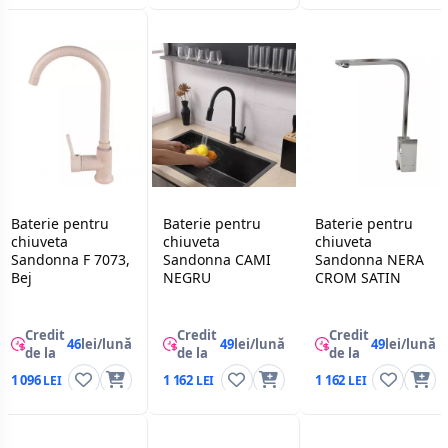
Baterie pentru
Baterie pentru
Baterie pentru
chiuveta
chiuveta
chiuveta
Sandonna F 7073,
Sandonna CAMI
Sandonna NERA
Bej
NEGRU
CROM SATIN
Credit
Credit
Credit
46
lei/lună
49
lei/lună
49
lei/lună
de la
de la
de la
1 096
1 162
1 162