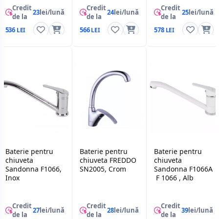
Credit
Credit
Credit
23
lei/lună
24
lei/lună
25
lei/lună
de la
de la
de la
536
566
578
Baterie pentru
Baterie pentru
Baterie pentru
chiuveta
chiuveta FREDDO
chiuveta
Sandonna F1066,
SN2005, Crom
Sandonna F1066A
Inox
F 1066 , Alb
Credit
Credit
Credit
27
lei/lună
28
lei/lună
39
lei/lună
de la
de la
de la