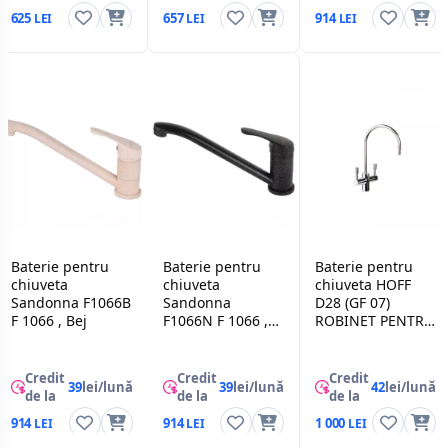
625
657
914
Baterie pentru
Baterie pentru
Baterie pentru
chiuveta
chiuveta
chiuveta HOFF
Sandonna F1066B
Sandonna
D28 (GF 07)
F 1066 , Bej
F1066N F 1066 ,
ROBINET PENTRU
Negru
FILTRU MODERN,
Crom
Credit
Credit
Credit
39
lei/lună
39
lei/lună
42
lei/lună
de la
de la
de la
914
914
1 000