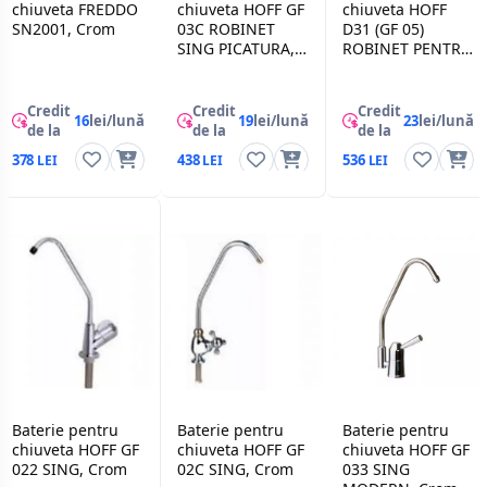
chiuveta FREDDO
chiuveta HOFF GF
chiuveta HOFF
SN2001, Crom
03C ROBINET
D31 (GF 05)
SING PICATURA,
ROBINET PENTRU
Crom
FILTRU MODERN,
Crom
Credit
Credit
Credit
16
lei/lună
19
lei/lună
23
lei/lună
de la
de la
de la
378
438
536
Baterie pentru
Baterie pentru
Baterie pentru
chiuveta HOFF GF
chiuveta HOFF GF
chiuveta HOFF GF
022 SING, Crom
02C SING, Crom
033 SING