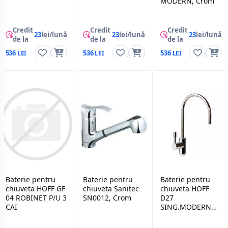
MODERN, Crom
Credit
Credit
Credit
23
lei/lună
23
lei/lună
23
lei/lună
de la
de la
de la
536
536
536
Baterie pentru
Baterie pentru
Baterie pentru
chiuveta HOFF GF
chiuveta Sanitec
chiuveta HOFF
04 ROBINET P/U 3
SN0012, Crom
D27
CAI
SING.MODERN
(GF 06), Crom