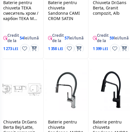
Baterie pentru
Baterie pentru
Chiuveta Dr.Gans
chiuveta TEKA
chiuveta
Berta, Granit
смеситель хром /
Sandonna CAMI
compozit, Alb
карбон TEKA MTP
CROM SATIN
913 TG carbon
Credit
Credit
Credit
54
lei/lună
57
lei/lună
59
lei/lună
de la
de la
de la
1 273
1 358
1 399
Chiuveta Dr.Gans
Baterie pentru
Baterie pentru
Berta Bej/Latte,
chiuveta
chiuveta