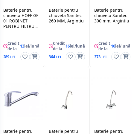
Baterie pentru
Baterie pentru
Baterie pentru
chiuveta HOFF GF
chiuveta Sanitec
chiuveta Sanitec
01 ROBINET
260 MM, Argintiu
300 mm, Argintiu
PENTRU FILTRU
MODERN, Crom
Credit
Credit
Credit
13
lei/lună
16
lei/lună
16
lei/lună
de la
de la
de la
289
364
373
Baterie pentru
Baterie pentru
Baterie pentru