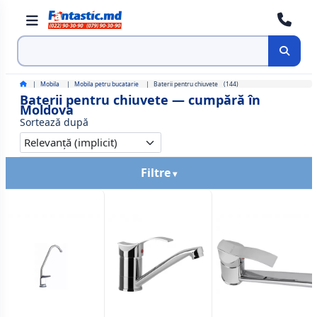
Cauta
Mobila
Mobila petru bucatarie
Baterii pentru chiuvete
(144)
Baterii pentru chiuvete — cumpără în
Moldova
Sortează după
Filtre