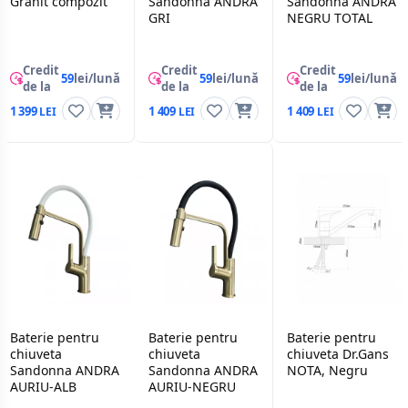
Granit compozit
Sandonna ANDRA
Sandonna ANDRA
GRI
NEGRU TOTAL
Credit
Credit
Credit
59
lei/lună
59
lei/lună
59
lei/lună
de la
de la
de la
1 399
1 409
1 409
Baterie pentru
Baterie pentru
Baterie pentru
chiuveta
chiuveta
chiuveta Dr.Gans
Sandonna ANDRA
Sandonna ANDRA
NOTA, Negru
AURIU-ALB
AURIU-NEGRU