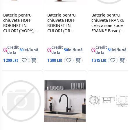
Baterie pentru
Baterie pentru
Baterie pentru
chiuveta HOFF
chiuveta HOFF
chiuveta FRANKE
ROBINET IN
ROBINET IN
смеситель хром
CULORI (IVORY),
CULORI (OIL
FRANKE Basic (
Ivory
RUBBED
115.0707.619 )
BRONZE), Bronz
Credit
Credit
Credit
50
lei/lună
50
lei/lună
51
lei/lună
de la
de la
de la
1 200
1 200
1 215