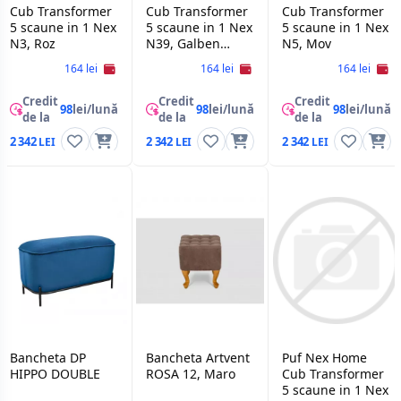
Cub Transformer
Cub Transformer
Cub Transformer
5 scaune in 1 Nex
5 scaune in 1 Nex
5 scaune in 1 Nex
N3, Roz
N39, Galben
N5, Mov
mustar
164 lei
164 lei
164 lei
Credit
Credit
Credit
98
lei/lună
98
lei/lună
98
lei/lună
de la
de la
de la
2 342
2 342
2 342
Bancheta DP
Bancheta Artvent
Puf Nex Home
HIPPO DOUBLE
ROSA 12, Maro
Cub Transformer
5 scaune in 1 Nex