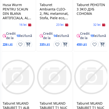
Husa Wurm
Taburet
Taburet PEHOTIN
PENTRU SCAUN
Ambianta CLEO-
3 ЭКО ДУБ
DIN BLANA
2, PAL melaminat,
СОНОМА
ARTIFICIALA, ALB
Stofa, Piele eco,
34CM
Bardolino
16 lei
23 lei
32 lei
Credit
Credit
Credit
10
lei/lună
14
lei/lună
19
lei/lună
de la
de la
de la
226
335
450
Taburet MLAND
Taburet MLAND
Taburet MLAND
TABURET T1 ALB
TABURET T1 NUC
TABURET T1 NUC