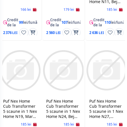
Home N11, Bej
deschis
166 lei
179 lei
185 lei
Credit
Credit
Credit
99
lei/lună
107
lei/lună
110
lei/lună
de la
de la
de la
2 376
2 560
2 636
Puf Nex Home
Puf Nex Home
Puf Nex Home
Cub Transformer
Cub Transformer
Cub Transformer
5 scaune in 1 Nex
5 scaune in 1 Nex
5 scaune in 1 Nex
Home N19, Maro
Home N24, Bej
Home N27,
inchis
inchis
Graphite
185 lei
185 lei
185 lei