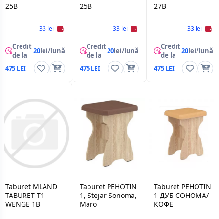
25B
25B
27B
33 lei
33 lei
33 lei
Credit
Credit
Credit
20
lei/lună
20
lei/lună
20
lei/lună
de la
de la
de la
475
475
475
Taburet MLAND
Taburet PEHOTIN
Taburet PEHOTIN
TABURET T1
1, Stejar Sonoma,
1 ДУБ СОНОМА/
WENGE 1B
Maro
КОФЕ