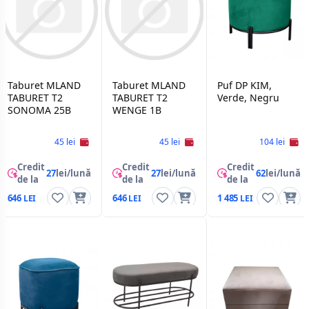
Taburet MLAND
Taburet MLAND
Puf DP KIM,
TABURET T2
TABURET T2
Verde, Negru
SONOMA 25B
WENGE 1B
45 lei
45 lei
104 lei
Credit
Credit
Credit
27
lei/lună
27
lei/lună
62
lei/lună
de la
de la
de la
646
646
1 485