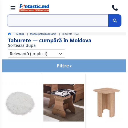
Cauta
Mobila
Mobila petru bucatarie
Taburete
(57)
Taburete — cumpără în Moldova
Sortează după
Filtre