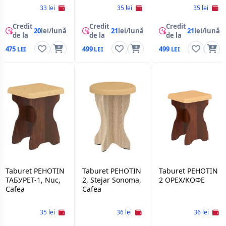
33 lei
35 lei
35 lei
Credit
Credit
Credit
20
lei/lună
21
lei/lună
21
lei/lună
de la
de la
de la
475
499
499
Taburet PEHOTIN
Taburet PEHOTIN
Taburet PEHOTIN
ТАБУРЕТ-1, Nuc,
2, Stejar Sonoma,
2 ОРЕХ/КОФЕ
Cafea
Cafea
35 lei
36 lei
36 lei