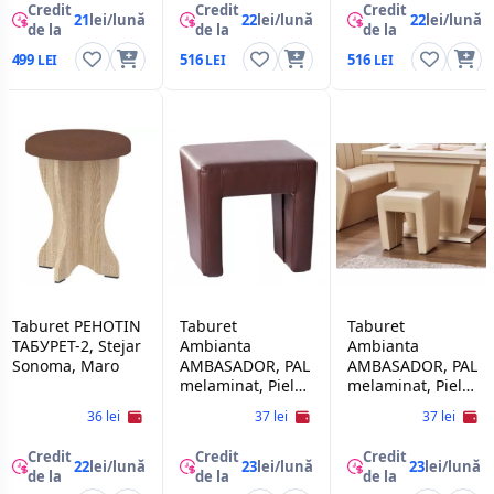
Credit
Credit
Credit
21
lei/lună
22
lei/lună
22
lei/lună
de la
de la
de la
499
516
516
Taburet PEHOTIN
Taburet
Taburet
ТАБУРЕТ-2, Stejar
Ambianta
Ambianta
Sonoma, Maro
AMBASADOR, PAL
AMBASADOR, PAL
melaminat, Piele
melaminat, Piele
eco, Sonoma
eco, Cremona,
36 lei
37 lei
37 lei
inchis
Credit
Credit
Credit
22
lei/lună
23
lei/lună
23
lei/lună
de la
de la
de la