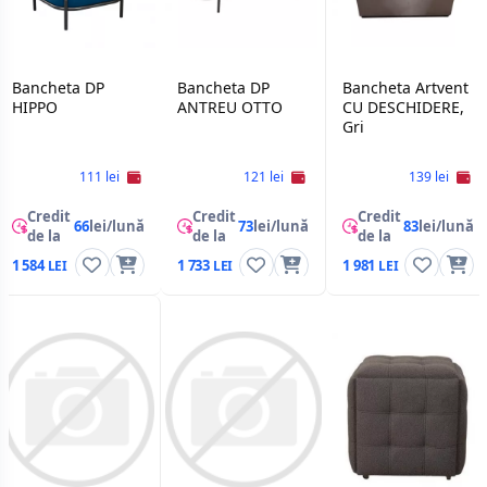
Bancheta DP
Bancheta DP
Bancheta Artvent
HIPPO
ANTREU OTTO
CU DESCHIDERE,
Gri
111 lei
121 lei
139 lei
Credit
Credit
Credit
66
lei/lună
73
lei/lună
83
lei/lună
de la
de la
de la
1 584
1 733
1 981