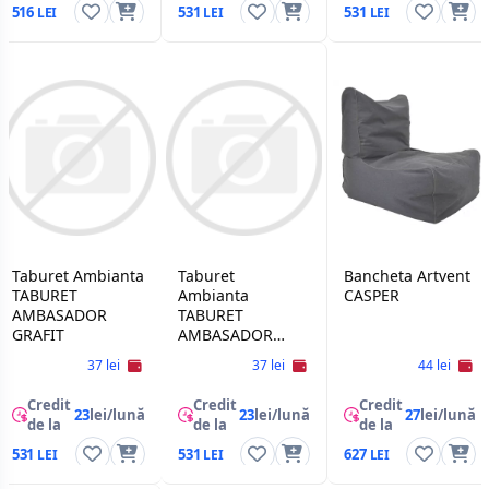
516
531
531
Taburet Ambianta
Taburet
Bancheta Artvent
TABURET
Ambianta
CASPER
AMBASADOR
TABURET
GRAFIT
AMBASADOR
IVORY
37 lei
37 lei
44 lei
Credit
Credit
Credit
23
lei/lună
23
lei/lună
27
lei/lună
de la
de la
de la
531
531
627