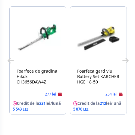
Foarfeca de gradina
Foarfeca gard viu
Hikoki
Battery Set KARCHER
CH3656DAW4Z
HGE 18-50
277 lei
254 lei
Credit de la
231
lei/lună
Credit de la
212
lei/lună
5 543
5 070