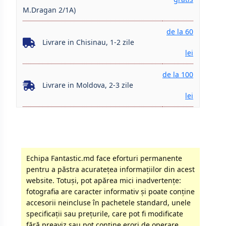
M.Dragan 2/1A)
de la 60
Livrare in Chisinau, 1-2 zile
lei
de la 100
Livrare in Moldova, 2-3 zile
lei
Echipa Fantastic.md face eforturi permanente
pentru a păstra acurateţea informaţiilor din acest
website. Totuși, pot apărea mici inadvertenţe:
fotografia are caracter informativ şi poate conţine
accesorii neincluse în pachetele standard, unele
specificaţii sau preţurile, care pot fi modificate
fără preaviz sau pot conţine erori de operare.