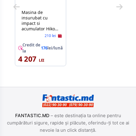
Masina de
insurubat cu
impact si
acumulator Hikoki
WH18DDWQZ
210 lei
Credit de
176
lei/lună
la
4 207
FANTASTIC.MD
– este destinația ta online pentru
cumpărături sigure, rapide și plăcute, oferindu-ți tot ce ai
nevoie la un click distanță.