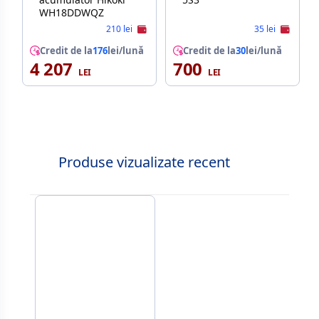
WH18DDWQZ
210 lei
35 lei
Credit de la
176
lei/lună
Credit de la
30
lei/lună
4 207
700
Produse vizualizate recent