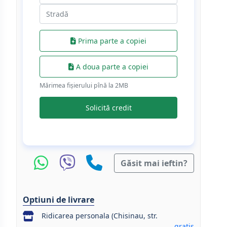
Prima parte a copiei
A doua parte a copiei
Mărimea fișierului pînă la 2МB
Solicită credit
Găsit mai ieftin?
Optiuni de livrare
Ridicarea personala (Chisinau, str.
gratis