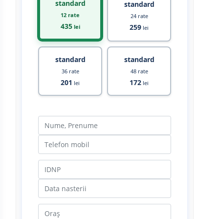
standard
standard
12 rate
24 rate
435
259
lei
lei
standard
standard
36 rate
48 rate
201
172
lei
lei