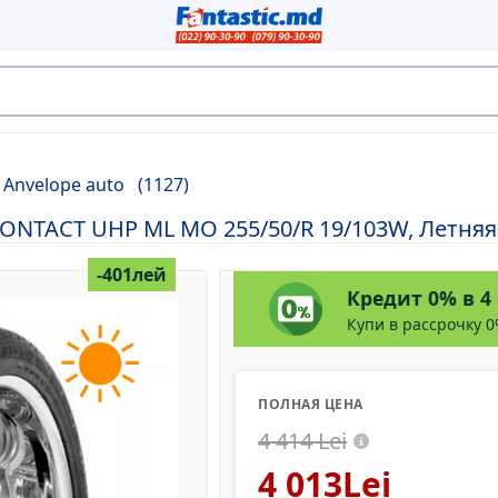
Anvelope auto
(1127)
ONTACT UHP ML MO 255/50/R 19/103W, Летняя
-401лей
Кредит 0% в 4
Купи в рассрочку 0
ПОЛНАЯ ЦЕНА
4 414 Lei
4 013Lei