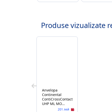
Produse vizualizate r
Anvelopa
Continental
ContiCrossContact
UHP ML MO
255/50/R 19/103W
201 лей