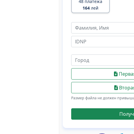
48 платежа
164
лей
Первая
Вторая
Размер файла не должен привыш
Получ