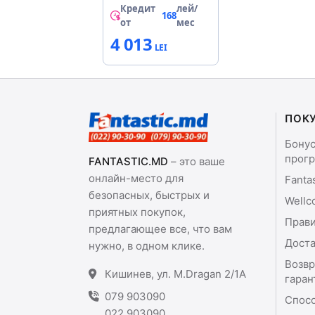
(Vara)
Кредит
лей/
168
от
мес
4 013
ПОК
Бону
прог
FANTASTIC.MD
– это ваше
онлайн-место для
Fanta
безопасных, быстрых и
Wellc
приятных покупок,
Прави
предлагающее все, что вам
Доста
нужно, в одном клике.
Возвр
Кишинев, ул. M.Dragan 2/1A
гаран
079 903090
Спос
022 903090