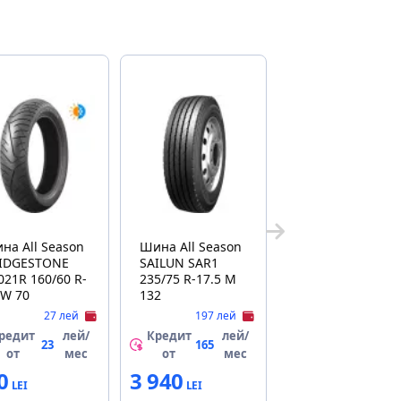
на All Season
Шина All Season
IDGESTONE
SAILUN SAR1
021R 160/60 R-
235/75 R-17.5 M
 W 70
132
27 лей
197 лей
редит
лей/
Кредит
лей/
23
165
от
мес
от
мес
0
3 940