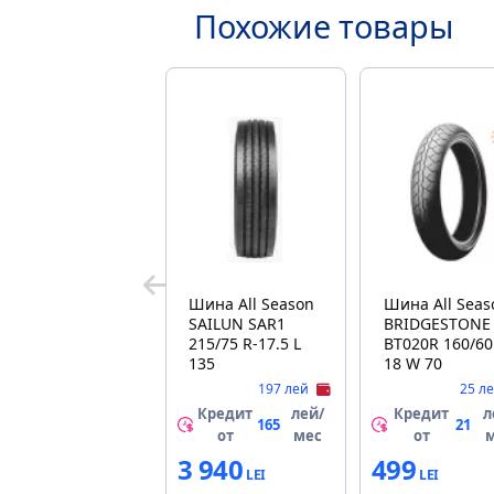
Похожие товары
Шина All Season
Шина All Seas
SAILUN SAR1
BRIDGESTONE
215/75 R-17.5 L
BT020R 160/60
135
18 W 70
197 лей
25 л
Кредит
лей/
Кредит
л
165
21
от
мес
от
3 940
499