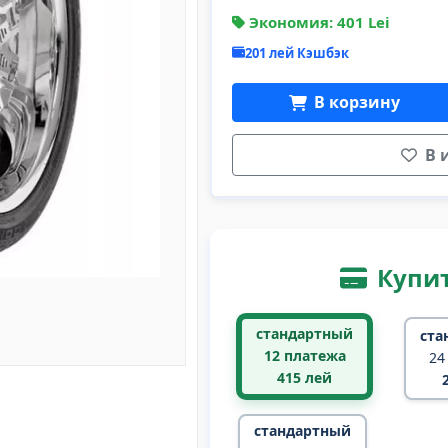
Экономия: 401 Lei
201 лей Кэшбэк
В корзину
В 
Купит
стандартный
ста
12 платежа
24
415
лей
стандартный