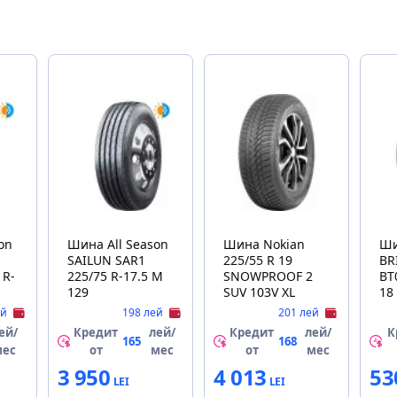
on
Шина All Season
Шина Nokian
Ши
SAILUN SAR1
225/55 R 19
BR
 R-
225/75 R-17.5 M
SNOWPROOF 2
BT
129
SUV 103V XL
18
ей
198 лей
201 лей
ей/
Кредит
лей/
Кредит
лей/
К
165
168
мес
от
мес
от
мес
3 950
4 013
53