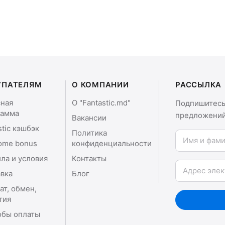
УПАТЕЛЯМ
О КОМПАНИИ
РАССЫЛКА
сная
О "Fantastic.md"
Подпишитесь 
рамма
предложений
Вакансии
stic кэшбэк
Политика
Имя и фамили
ome bonus
конфиденциальности
ла и условия
Контакты
Email
вка
Блог
ат, обмен,
тия
обы оплаты