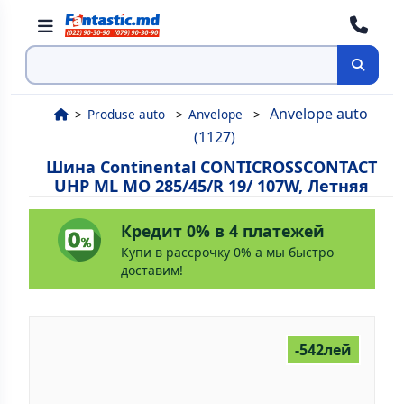
Поиск
Anvelope auto
Produse auto
Anvelope
(1127)
Шина Continental CONTICROSSCONTACT
UHP ML MO 285/45/R 19/ 107W, Летняя
Кредит 0% в 4 платежей
Купи в рассрочку 0% а мы быстро
доставим!
-542лей