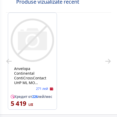
Produse vizualizate recent
Anvelopa
Continental
ContiCrossContact
UHP ML MO
285/45/R 19/ 107W
271 лей
(Vara)
Кредит от
226
лей/мес
5 419