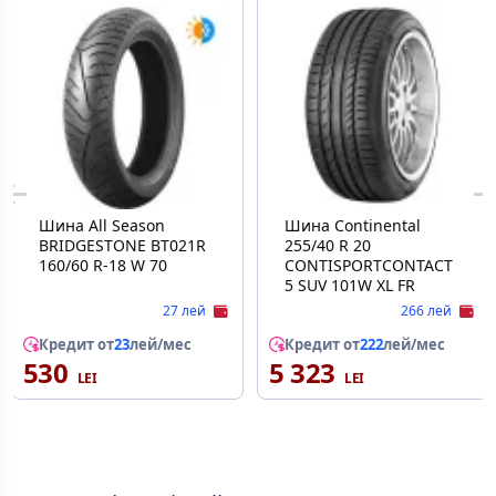
Шина All Season
Шина Continental
BRIDGESTONE BT021R
255/40 R 20
160/60 R-18 W 70
CONTISPORTCONTACT
5 SUV 101W XL FR
27 лей
266 лей
Кредит от
23
лей/мес
Кредит от
222
лей/мес
530
5 323