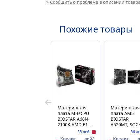
>
Сообщить о проблеме
в описании товара
Похожие товары
Материнская
Материнская
плата MB+CPU
плата AM5
BIOSTAR A68N-
BIOSTAR
2100K AMD E1-
A520MT, SOC
6010 2xDDR3
AM4, AMD A5
35 лей
36 л
VGA HDMI
DUAL 2XDDR4
Кредит
лей/
Кредит
л