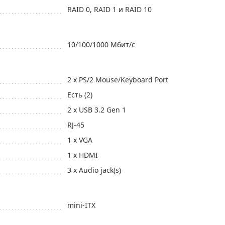
RAID 0, RAID 1 и RAID 10
10/100/1000 Мбит/с
2 x PS/2 Mouse/Keyboard Port
Есть (2)
2 x USB 3.2 Gen 1
RJ-45
1 x VGA
1 x HDMI
3 x Audio jack(s)
mini-ITX