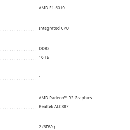
AMD E1-6010
Integrated CPU
DDR3
16 ГБ
1
AMD Radeon™ R2 Graphics
Realtek ALC887
2 (6Гб/с)