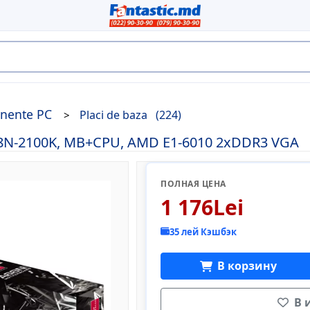
nente PC
Placi de baza
(224)
8N-2100K, MB+CPU, AMD E1-6010 2xDDR3 VGA
ПОЛНАЯ ЦЕНА
1 176Lei
35 лей Кэшбэк
В корзину
В 