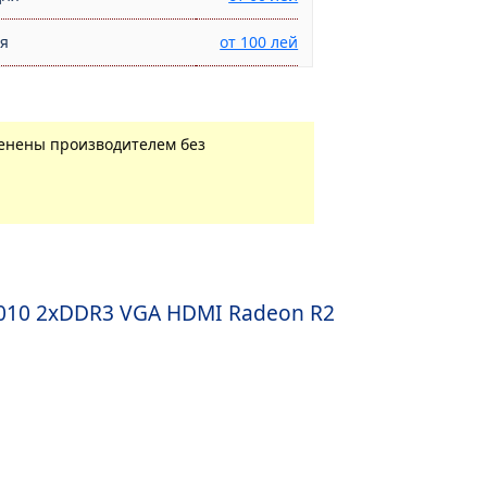
ня
от 100 лей
менены производителем без
6010 2xDDR3 VGA HDMI Radeon R2