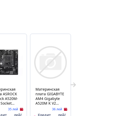
еринская
Материнская
ROCK
плата GIGABYTE
ck A520M-
AM4 Gigabyte
 Socket
A520M K V2
 6 Phase,
mATX D4
35 лей
36 лей
 A520
едит
лей/
Кредит
лей/