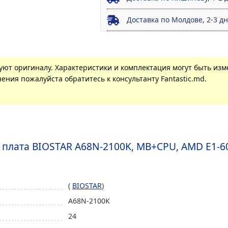
Доставка по Молдове, 2-3 д
вуют оригиналу. Характеристики и комплектация могут быть из
ения пожалуйста обратитесь к консультанту Fantastic.md.
 плата BIOSTAR A68N-2100K, MB+CPU, AMD E1-
(
BIOSTAR
)
A68N-2100K
24