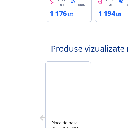
Radeon R2
4933, APU A
49
50
от
мес
от
Graphics
GRAPHICS
1 176
1 194
1xPCIe16 2xSATA
mini-ITX
Produse vizualizate 
Placa de baza
BIOSTAR A68N-