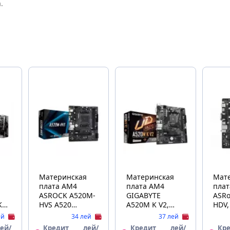
.
Материнская
Материнская
Мат
плата AM4
плата AM4
плата AS
ASROCK A520M-
GIGABYTE
ASRo
KET
HVS A520
A520M K V2,
HDV,
20,
2xDDR4 VGA
Socket AM4,
AM4,
ей
34 лей
37 лей
-
HDMI 1xPCIe16
AMD A520, Dual
AMD
ей/
Кредит
лей/
Кредит
лей/
Кр