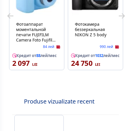
Фотоаппарат
Фотокамера
моментальной
беззеркальная
печати FUJIFILM
NIKON Z 5 body
Camera Foto Fujifilm
Instax Mini SE, Blue
84 лей
990 лей
Кредит от
88
лей/мес
Кредит от
1032
лей/мес
2 097
24 750
Produse vizualizate recent