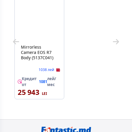
Mirrorless
Camera EOS R7
Body (5137C041)
1038 лей
Кредит
лей/
1081
от
мес
25 943