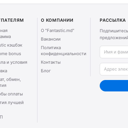
УПАТЕЛЯМ
О КОМПАНИИ
РАССЫЛКА
сная
О "Fantastic.md"
Подпишитесь 
рамма
предложений
Вакансии
stic кэшбэк
Политика
Имя и фамили
ome bonus
конфиденциальности
ла и условия
Контакты
Email
вка
Блог
ат, обмен,
тия
обы оплаты
тия лучшей
П