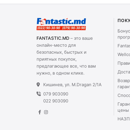
ПОК
Бону
прог
FANTASTIC.MD
– это ваше
онлайн-место для
Fanta
безопасных, быстрых и
Wellc
приятных покупок,
Прави
предлагающее все, что вам
Доста
нужно, в одном клике.
Возвр
Кишинев, ул. M.Dragan 2/1A
гаран
079 903090
Спос
022 903090
Гаран
цены
НАЗП