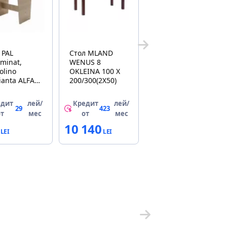
 PAL
Стол MLAND
minat,
WENUS 8
olino
OKLEINA 100 X
anta ALFA
200/300(2X50)
x 72.7 x 60
едит
лей/
Кредит
лей/
29
423
от
мес
от
мес
10 140