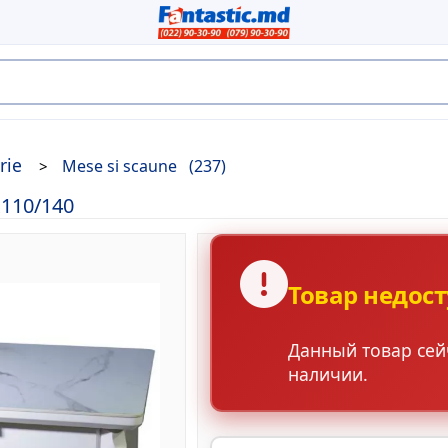
rie
Mese si scaune
(237)
110/140
Товар недос
Данный товар сейч
наличии.