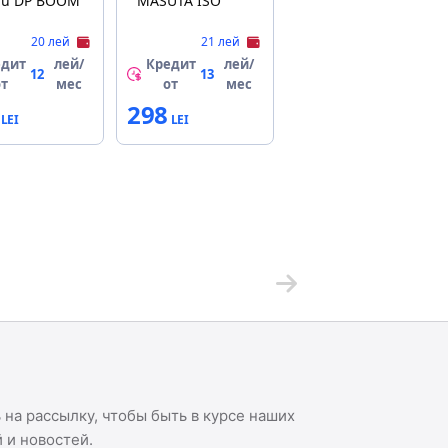
ru DP BOOM
MASUTA ISO
20 лей
21 лей
едит
лей/
Кредит
лей/
12
13
от
мес
от
мес
298
на рассылку, чтобы быть в курсе наших
 и новостей.