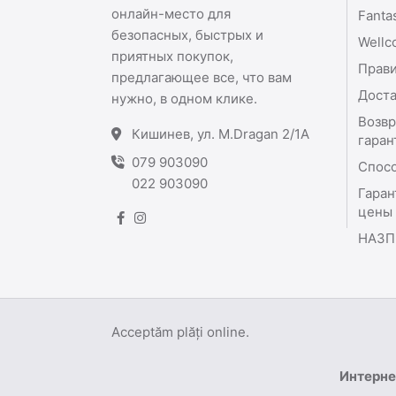
онлайн-место для
Fanta
безопасных, быстрых и
Wellc
приятных покупок,
Прави
предлагающее все, что вам
Доста
нужно, в одном клике.
Возвр
Кишинев, ул. M.Dragan 2/1A
гаран
079 903090
Спос
022 903090
Гаран
цены
НАЗП
Acceptăm plăți online.
Интерне