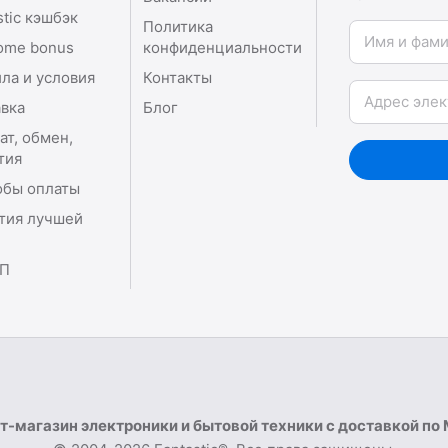
stic кэшбэк
Политика
Имя и фамили
ome bonus
конфиденциальности
ла и условия
Контакты
Email
вка
Блог
ат, обмен,
тия
обы оплаты
тия лучшей
П
т-магазин электроники и бытовой техники с доставкой по