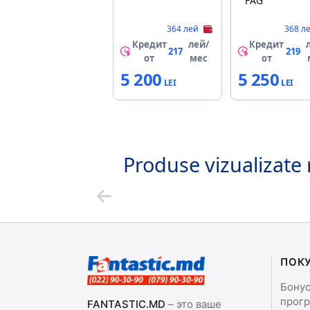
FAG
364 лей
368 л
Кредит
лей/
Кредит
217
219
от
мес
от
5 200
5 250
Produse vizualizate 
ПОК
Бону
прог
FANTASTIC.MD
– это ваше