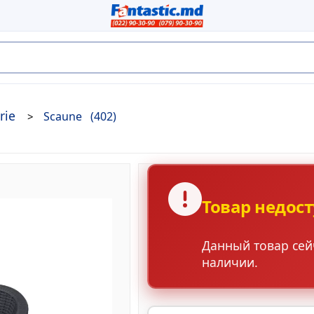
rie
Scaune
(402)
Товар недос
Данный товар сейч
наличии.