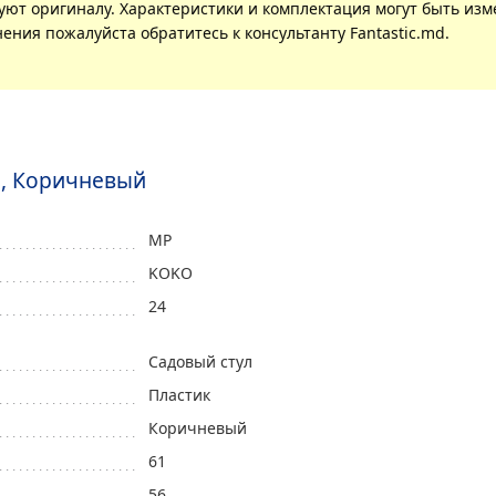
вуют оригиналу. Характеристики и комплектация могут быть из
ения пожалуйста обратитесь к консультанту Fantastic.md.
o, Коричневый
MP
KOKO
24
Садовый стул
Пластик
Коричневый
61
56