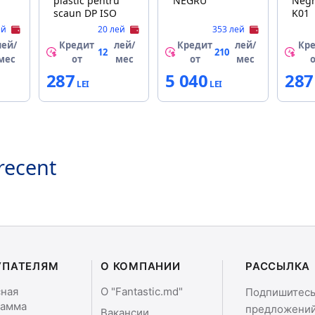
plastic pentru
NEGRU
Neg
scaun DP ISO
K01
ей
20 лей
353 лей
лей/
Кредит
лей/
Кредит
лей/
Кр
12
210
мес
от
мес
от
мес
287
5 040
287
recent
УПАТЕЛЯМ
О КОМПАНИИ
РАССЫЛКА
сная
О "Fantastic.md"
Подпишитесь 
рамма
предложений
Вакансии