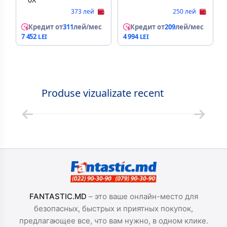
373 лей
250 лей
Кредит от
311
лей/мес
Кредит от
209
лей/мес
7 452
4 994
Produse vizualizate recent
FANTASTIC.MD
– это ваше онлайн-место для
безопасных, быстрых и приятных покупок,
предлагающее все, что вам нужно, в одном клике.