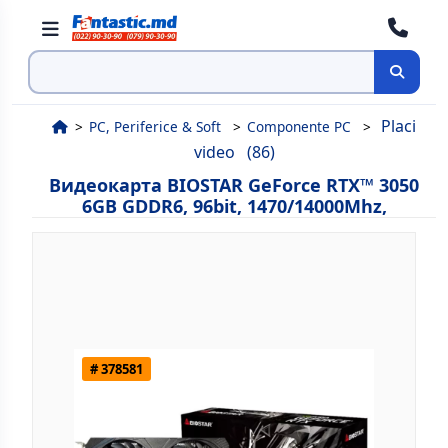
Поиск
Placi
PC, Periferice & Soft
Componente PC
video
(86)
Видеокарта BIOSTAR GeForce RTX™ 3050
6GB GDDR6, 96bit, 1470/14000Mhz,
# 378581