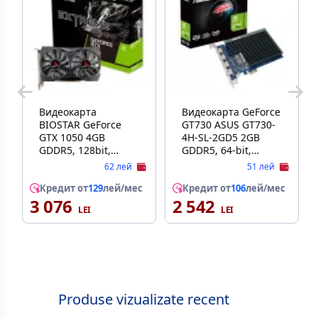
Видеокарта
Видеокарта GeForce
BIOSTAR GeForce
GT730 ASUS GT730-
GTX 1050 4GB
4H-SL-2GD5 2GB
GDDR5, 128bit,
GDDR5, 64-bit,
1455/7000Mhz,
GPU/Mem clock
62 лей
51 лей
CUDA: 640
927/5010MHz, PCI-
processing, 1xDVI,
Кредит от
129
лей/мес
Express 2.0, 4
Кредит от
106
лей/мес
3 076
1xHDMI, 1xDP, Dual
2 542
display support, 4 x
Fan, Retail
HDMI 1.4b
(VN1055XF41)
Produse vizualizate recent