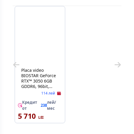
Placa video
BIOSTAR GeForce
RTX™ 3050 6GB
GDDR6, 96bit,
1470/14000Mhz,
114 лей
PCI-E 4.0 x16,
CUDA: 2304
Кредит
лей/
238
processing, 1xDVI,
от
мес
1xHDMI, 1xDP,
5 710
Dual Fan, NVIDIA
Ansel Technology,
Retail