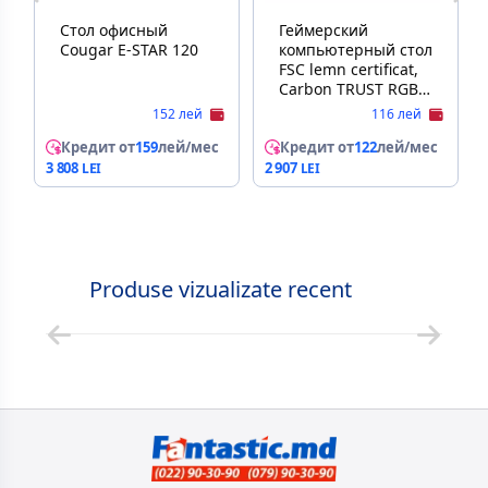
Стол офисный
Геймерский
Cougar E-STAR 120
компьютерный стол
FSC lemn certificat,
Carbon TRUST RGB
DESK GXT 709
152 лей
116 лей
LUMINUS 120x60
Кредит от
159
лей/мес
cm, certified wood
Кредит от
122
лей/мес
with anti-scratch top
3 808
2 907
layer with carbon
look, edge-
integrated RGB LED
lighting, on-desk
touch controls,
Produse vizualizate recent
height-adjustable
feet, cup holder,
headset holder,
height 74cm, black