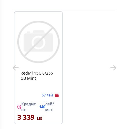
RedMi 15C 8/256
GB Mint
67 лей
Кредит
лей/
140
от
мес
3 339