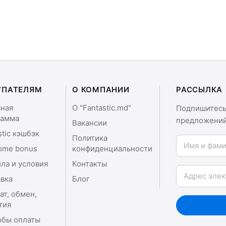
УПАТЕЛЯМ
О КОМПАНИИ
РАССЫЛКА
сная
О "Fantastic.md"
Подпишитесь 
рамма
предложений
Вакансии
stic кэшбэк
Политика
Имя и фамили
ome bonus
конфиденциальности
ла и условия
Контакты
Email
вка
Блог
ат, обмен,
тия
обы оплаты