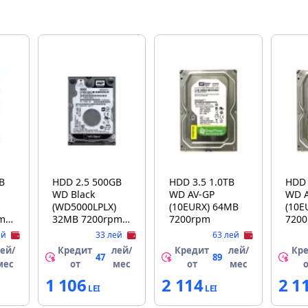
B
HDD 2.5 500GB
HDD 3.5 1.0TB
HDD 
WD Black
WD AV-GP
WD 
(WD5000LPLX)
(10EURX) 64MB
(10E
m
32MB 7200rpm
7200rpm
720
7mm Factory
ей
33 лей
63 лей
Refubrished
ей/
Кредит
лей/
Кредит
лей/
Кр
47
89
мес
от
мес
от
мес
1 106
2 114
2 1