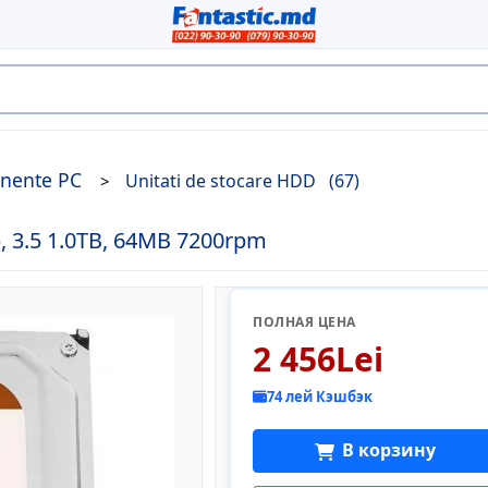
nente PC
Unitati de stocare HDD
(67)
 3.5 1.0TB, 64MB 7200rpm
ПОЛНАЯ ЦЕНА
2 456Lei
74 лей Кэшбэк
В корзину