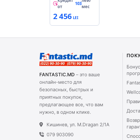
Кредит
лей/
103
от
мес
2 456
ПОК
Бону
прог
FANTASTIC.MD
– это ваше
онлайн-место для
Fanta
безопасных, быстрых и
Wellc
приятных покупок,
Прави
предлагающее все, что вам
Доста
нужно, в одном клике.
Возвр
Кишинев, ул. M.Dragan 2/1A
гаран
079 903090
Спос