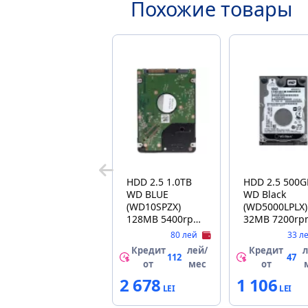
Похожие товары
HDD 2.5 1.0TB
HDD 2.5 500G
WD BLUE
WD Black
(WD10SPZX)
(WD5000LPLX)
128MB 5400rpm
32MB 7200rp
7mm
7mm Factory
80 лей
33 л
Refubrished
Кредит
лей/
Кредит
л
112
47
от
мес
от
2 678
1 106