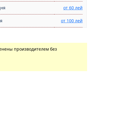
дня
от 60 лей
ня
от 100 лей
менены производителем без