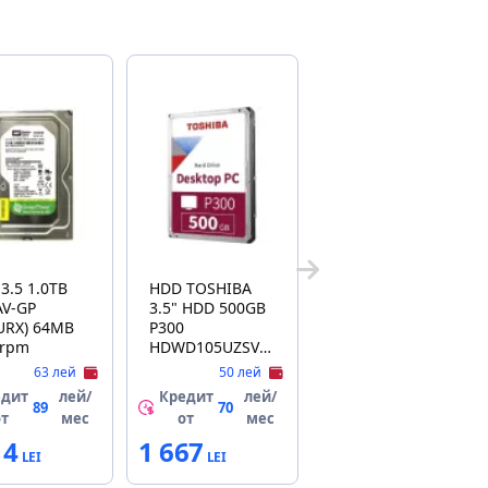
3.5 1.0TB
HDD TOSHIBA
AV-GP
3.5" HDD 500GB
URX) 64MB
P300
0rpm
HDWD105UZSVA,
7200RPM, SATA3
63 лей
50 лей
6GB/S, 64MB
едит
лей/
Кредит
лей/
(HARD DISK
89
70
от
мес
от
мес
INTERN HDD/
14
1 667
ВНУТРЕННИЙ
ЖЕСТКИЙ ДИСК
HDD)