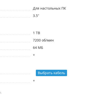
Для настольных ПК
3.5"
1 TB
7200 об/мин
64 МБ
+
Выбрать кабель
+
.