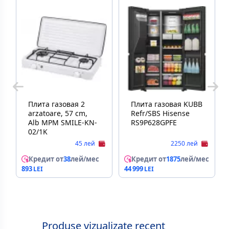
Плитa газовая 2
Плитa газовая KUBB
arzatoare, 57 cm,
Refr/SBS Hisense
Alb MPM SMILE-KN-
RS9P628GPFE
02/1K
45 лей
2250 лей
Кредит от
38
лей/мес
Кредит от
1875
лей/мес
893
44 999
Produse vizualizate recent