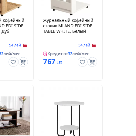
й кофейный
Журнальный кофейный
D EDI SIDE
столик MLAND EDI SIDE
, Дуб
TABLE WHITE, Белый
54 лей
54 лей
32
лей/мес
Кредит от
32
лей/мес
767