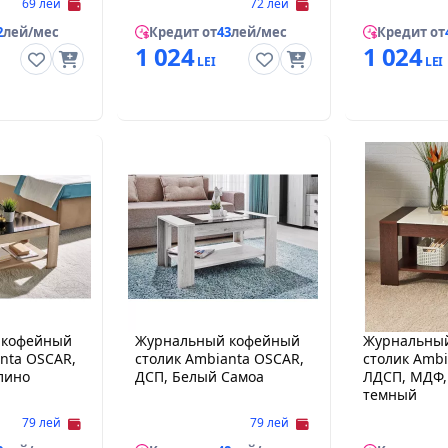
69 лей
72 лей
2
лей/мес
Кредит от
43
лей/мес
Кредит от
1 024
1 024
 кофейный
Журнальный кофейный
Журнальны
nta OSCAR,
столик Ambianta OSCAR,
столик Ambi
долино
ДСП, Белый Самоа
ЛДСП, МДФ,
темный
79 лей
79 лей