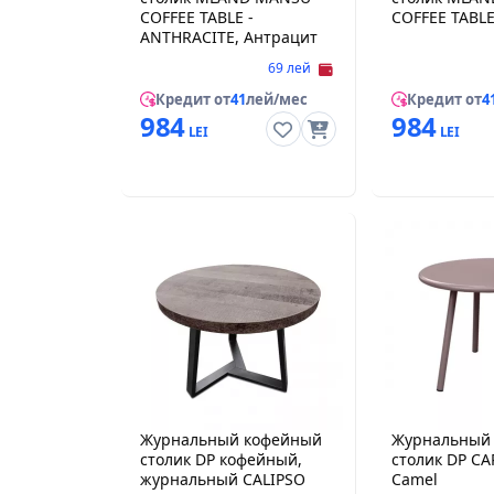
COFFEE TABLE -
COFFEE TABLE
ANTHRACITE, Антрацит
69 лей
Кредит от
41
лей/мес
Кредит от
4
984
984
Журнальный кофейный
Журнальный
столик DP кофейный,
столик DP CA
журнальный CALIPSO
Camel