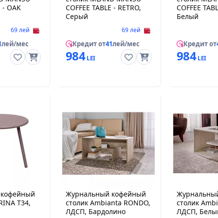
 - OAK
COFFEE TABLE - RETRO,
COFFEE TABL
Серый
Белый
69 лей
69 лей
1
лей/мес
Кредит от
41
лей/мес
Кредит от
984
984
 кофейный
Журнальный кофейный
Журнальны
RINA T34,
столик Ambianta RONDO,
столик Amb
ЛДСП, Бардолино
ЛДСП, Б