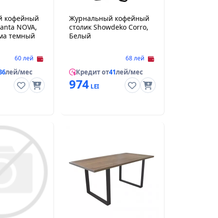
й кофейный
Журнальный кофейный
anta NOVA,
столик Showdeko Corro,
ма темный
Белый
60 лей
68 лей
36
лей/мес
Кредит от
41
лей/мес
974