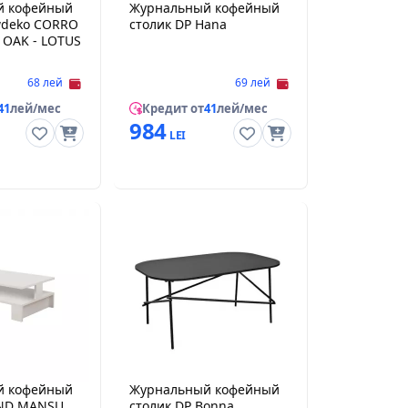
й кофейный
Журнальный кофейный
wdeko CORRO
столик DP Hana
- OAK - LOTUS
68 лей
69 лей
41
лей/мес
Кредит от
41
лей/мес
984
й кофейный
Журнальный кофейный
AND MANSU
столик DP Bonna,