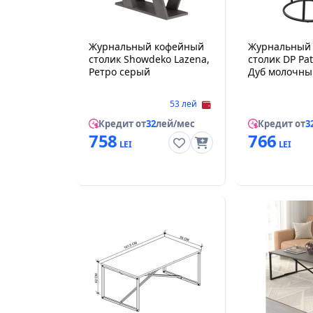
Журнальный кофейный
Журнальный
столик Showdeko Lazena,
столик DP Pat
Ретро серый
Дуб молочны
53 лей
Кредит от
32
лей/мес
Кредит от
3
758
766