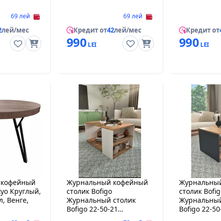
69 лей
69 лей
2
лей/мес
Кредит от
42
лей/мес
Кредит от
990
990
 кофейный
Журнальный кофейный
Журнальны
kyo Круглый,
столик Bofigo
столик Bofig
ЛДСП, Металл, Венге,
Журнальный столик
Журнальный
Bofigo 22-50-21
Bofigo 22-50
Pine/White
Pine/Antraci