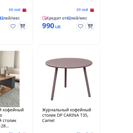
69 лей
69 лей
42
лей/мес
Кредит от
42
лей/мес
990
й кофейный
Журнальный кофейный
o
столик DP CARINA T35,
 столик
Camel
-28
t