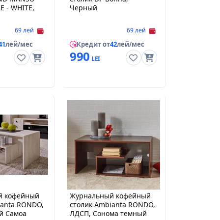
E - WHITE,
Черный
69 лей
69 лей
41
лей/мес
Кредит от
42
лей/мес
990
й кофейный
Журнальный кофейный
ianta RONDO,
столик Ambianta RONDO,
елый Самоа
ЛДСП, Сонома темный