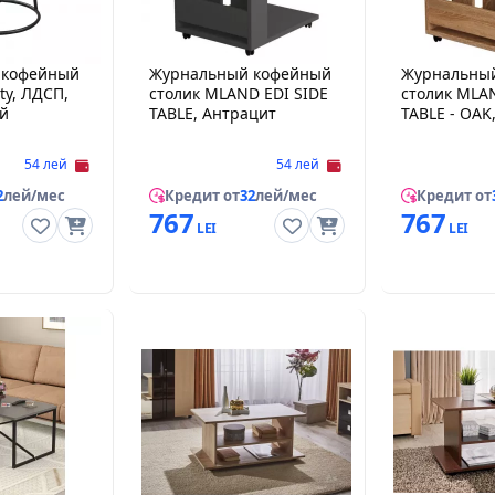
 кофейный
Журнальный кофейный
Журнальны
ty, ЛДСП,
столик MLAND EDI SIDE
столик MLAN
й
TABLE, Антрацит
TABLE - OAK
54 лей
54 лей
2
лей/мес
Кредит от
32
лей/мес
Кредит от
767
767