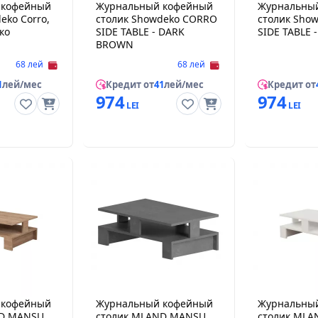
 кофейный
Журнальный кофейный
Журнальны
eko Corro,
столик Showdeko CORRO
столик Sho
ко
SIDE TABLE - DARK
SIDE TABLE 
BROWN
68 лей
68 лей
1
лей/мес
Кредит от
41
лей/мес
Кредит от
974
974
 кофейный
Журнальный кофейный
Журнальны
ND MANSU
столик MLAND MANSU
столик ML