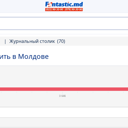
й
Журнальный столик
(70)
ить в Молдове
3 646