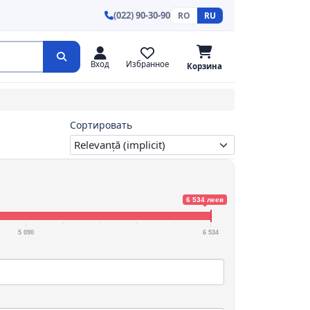
(022) 90-30-90
RO
RU
Вход
Избранное
Корзина
Сортировать
6 534 леев
5 090
6 534