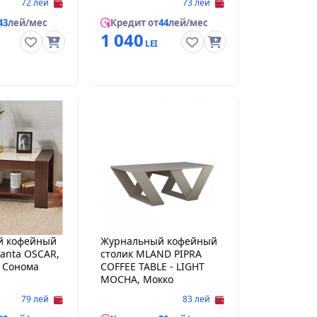
72 лей
73 лей
43
лей/мес
Кредит от
44
лей/мес
1 040
й кофейный
Журнальный кофейный
anta OSCAR,
столик MLAND PIPRA
 Сонома
COFFEE TABLE - LIGHT
MOCHA, Мокко
79 лей
83 лей