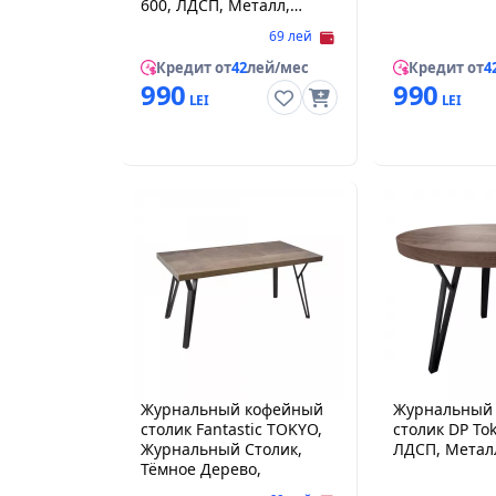
600, ЛДСП, Металл,
Ясень Шимо, Черный
69 лей
Кредит от
42
лей/мес
Кредит от
4
990
990
Журнальный кофейный
Журнальный
столик Fantastic TOKYO,
столик DP To
Журнальный Столик,
Тёмное Дерево,