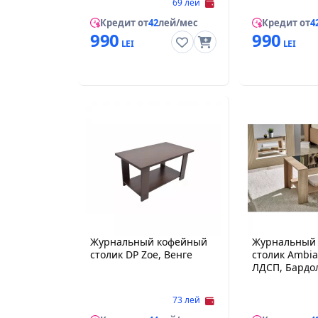
69 лей
Кредит от
42
лей/мес
Кредит от
4
990
990
Журнальный кофейный
Журнальный
столик DP Zoe, Венге
столик Ambia
ЛДСП, Бар
73 лей