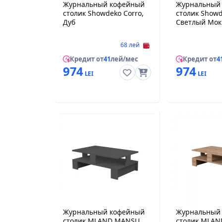
Журнальный кофейный
Журнальный
столик Showdeko Corro,
столик Showd
Дуб
Светлый Мок
68 лей
Кредит от
41
лей/мес
Кредит от
4
974
974
Журнальный кофейный
Журнальный
столик MLAND MANSU
столик MLA