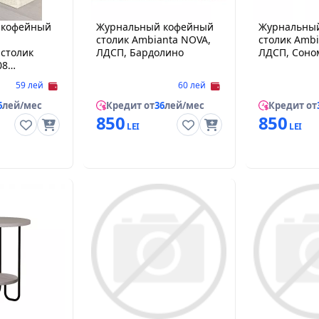
 кофейный
Журнальный кофейный
Журнальны
столик Ambianta NOVA,
столик Ambi
столик
ЛДСП, Бардолино
ЛДСП, Соно
08
59 лей
60 лей
6
лей/мес
Кредит от
36
лей/мес
Кредит от
850
850