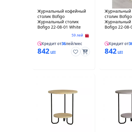
Журнальный кофейный
Журнальный
столик Bofigo
столик Bofigo
Журнальный столик
Журнальный 
Bofigo 22-08-01 White
Bofigo 22-08-
Anthracite
59 лей
Кредит от
36
лей/мес
Кредит от
3
842
842