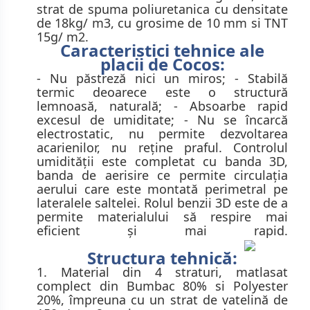
strat de spuma poliuretanica cu densitate
de 18kg/ m3, cu grosime de 10 mm si TNT
15g/ m2.
Caracteristici tehnice ale
placii de Cocos:
- Nu păstreză nici un miros; - Stabilă
termic deoarece este o structură
lemnoasă, naturală; - Absoarbe rapid
excesul de umiditate; - Nu se încarcă
electrostatic, nu permite dezvoltarea
acarienilor, nu reține praful. Controlul
umidităţii este completat cu banda 3D,
banda de aerisire ce permite circulaţia
aerului care este montată perimetral pe
lateralele saltelei. Rolul benzii 3D este de a
permite materialului să respire mai
eficient şi mai rapid.
Structura tehnică:
1. Material din 4 straturi, matlasat
complect din Bumbac 80% si Polyester
20%, împreuna cu un strat de vatelină de