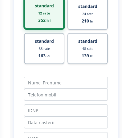
standard
standard
12 rate
24 rate
352
210
lei
lei
standard
standard
36 rate
48 rate
163
139
lei
lei