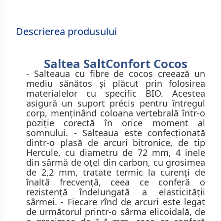
Descrierea produsului
Saltea SaltConfort Cocos
- Salteaua cu fibre de cocos creează un
mediu sănătos și plăcut prin folosirea
materialelor cu specific BIO. Acestea
asigură un suport précis pentru întregul
corp, menținând coloana vertebrală într-o
poziție corectă în orice moment al
somnului. - Salteaua este confecţionată
dintr-o plasă de arcuri bitronice, de tip
Hercule, cu diametru de 72 mm, 4 inele
din sârmă de oţel din carbon, cu grosimea
de 2,2 mm, tratate termic la curenţi de
înaltă frecvenţă, ceea ce conferă o
rezistenţă îndelungată a elasticităţii
sârmei. - Fiecare rînd de arcuri este legat
de următorul printr-o sârma elicoidală, de