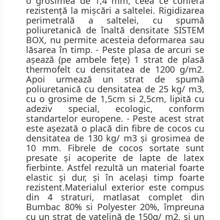
o grosimea de 1,4 mm, ceea ce conferă
rezistenţă la mişcări a saltelei. Rigidizarea
perimetrală a saltelei, cu spumă
poliuretanică de înaltă densitate SISTEM
BOX, nu permite acesteia deformarea sau
lăsarea în timp. - Peste plasa de arcuri se
aşează (pe ambele feţe) 1 strat de plasă
thermofelt cu densitatea de 1200 g/m2.
Apoi urmează un strat de spumă
poliuretanică cu densitatea de 25 kg/ m3,
cu o grosime de 1,5cm si 2,5cm, lipită cu
adeziv special, ecologic, conform
standartelor europene. - Peste acest strat
este aşezată o placă din fibre de cocos cu
densitatea de 130 kg/ m3 şi grosimea de
10 mm. Fibrele de cocos sortate sunt
presate și acoperite de lapte de latex
fierbinte. Astfel rezultă un material foarte
elastic și dur, și în același timp foarte
rezistent.Materialul exterior este compus
din 4 straturi, matlasat complet din
Bumbac 80% si Polyester 20%, împreuna
cu un strat de vatelină de 150g/ m2, si un