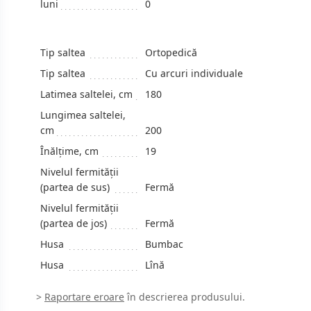
luni
0
Tip saltea
Ortopedică
Tip saltea
Cu arcuri individuale
Latimea saltelei, cm
180
Lungimea saltelei,
cm
200
Înălțime, сm
19
Nivelul fermității
(partea de sus)
Fermă
Nivelul fermității
(partea de jos)
Fermă
Husa
Bumbac
Husa
Lînă
>
Raportare eroare
în descrierea produsului.