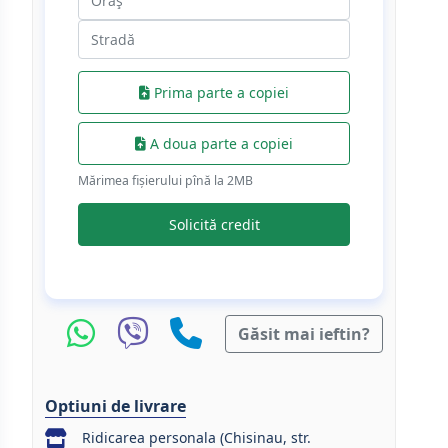
Prima parte a copiei
A doua parte a copiei
Mărimea fișierului pînă la 2МB
Solicită credit
Găsit mai ieftin?
Optiuni de livrare
Ridicarea personala (Chisinau, str.