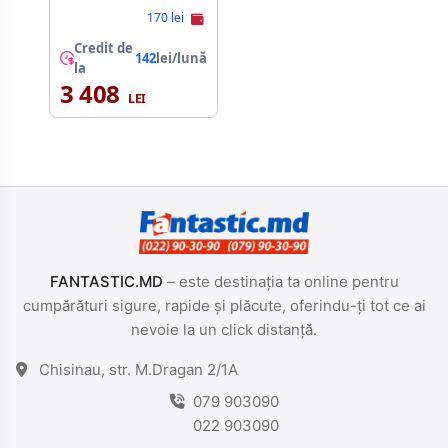
170 lei
Credit de
142
lei/lună
la
3 408
FANTASTIC.MD
– este destinația ta online pentru
cumpărături sigure, rapide și plăcute, oferindu-ți tot ce ai
nevoie la un click distanță.
Chisinau, str. M.Dragan 2/1A
079 903090
022 903090