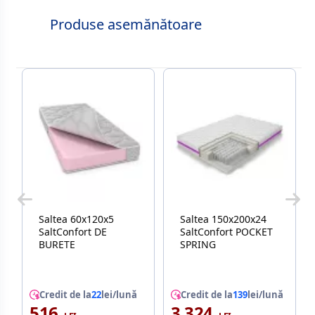
Produse asemănătoare
Saltea 60x120x5
Saltea 150x200x24
SaltConfort DE
SaltConfort POCKET
BURETE
SPRING
Credit de la
22
lei/lună
Credit de la
139
lei/lună
516
3 324