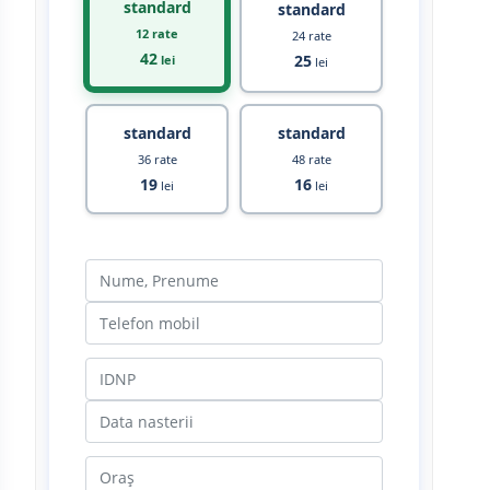
standard
standard
12 rate
24 rate
42
25
lei
lei
standard
standard
36 rate
48 rate
19
16
lei
lei