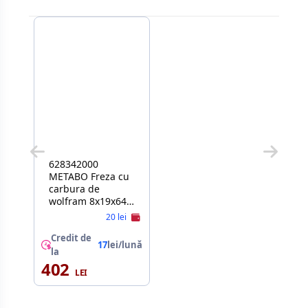
628342000
METABO Freza cu
carbura de
wolfram 8x19x64
mm
20 lei
Credit de
17
lei/lună
la
402