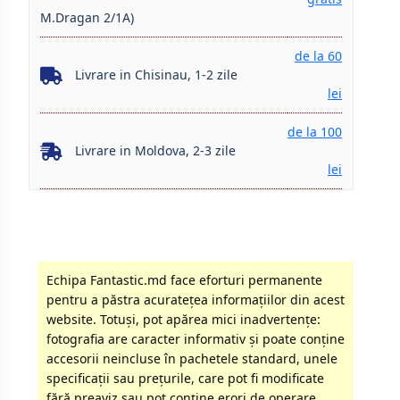
M.Dragan 2/1A)
de la 60
Livrare in Chisinau, 1-2 zile
lei
de la 100
Livrare in Moldova, 2-3 zile
lei
Echipa Fantastic.md face eforturi permanente
pentru a păstra acurateţea informaţiilor din acest
website. Totuși, pot apărea mici inadvertenţe:
fotografia are caracter informativ şi poate conţine
accesorii neincluse în pachetele standard, unele
specificaţii sau preţurile, care pot fi modificate
fără preaviz sau pot conţine erori de operare.