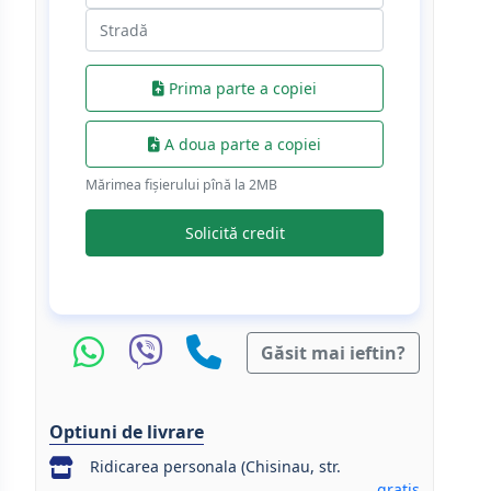
Prima parte a copiei
A doua parte a copiei
Mărimea fișierului pînă la 2МB
Solicită credit
Găsit mai ieftin?
Optiuni de livrare
Ridicarea personala (Chisinau, str.
gratis